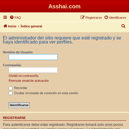
Asshai.com
FAQ
Registrarse
Identificarse
B
Inicio
Índice general
u
El administrador del sitio requiere que esté registrado y se
s
haya identificado para ver perfiles.
c
Nombre de Usuario:
a
r
Contraseña:
Olvidé mi contraseña
Reenviar email de activación
Recordar
Ocultar mi estado de conexión en esta sesión
REGISTRARSE
Para autenticarse debe estar registrado. Registrarse tomará solo unos pocos