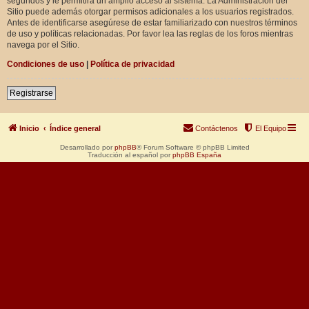
segundos y le permitirá un amplio acceso al sistema. La Administración del
Sitio puede además otorgar permisos adicionales a los usuarios registrados.
Antes de identificarse asegúrese de estar familiarizado con nuestros términos
de uso y políticas relacionadas. Por favor lea las reglas de los foros mientras
navega por el Sitio.
Condiciones de uso
|
Política de privacidad
Registrarse
Inicio
Índice general
Contáctenos
El Equipo
Desarrollado por
phpBB
® Forum Software © phpBB Limited
Traducción al español por
phpBB España