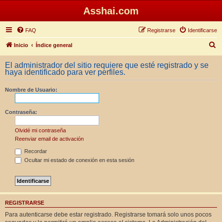
Asshai.com
FAQ
Registrarse
Identificarse
B
Inicio
Índice general
u
El administrador del sitio requiere que esté registrado y se
s
haya identificado para ver perfiles.
c
Nombre de Usuario:
a
r
Contraseña:
Olvidé mi contraseña
Reenviar email de activación
Recordar
Ocultar mi estado de conexión en esta sesión
REGISTRARSE
Para autenticarse debe estar registrado. Registrarse tomará solo unos pocos