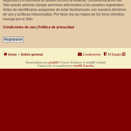
segundos y le permitirá un amplio acceso al sistema. La Administración del
Sitio puede además otorgar permisos adicionales a los usuarios registrados.
Antes de identificarse asegúrese de estar familiarizado con nuestros términos
de uso y políticas relacionadas. Por favor lea las reglas de los foros mientras
navega por el Sitio.
Condiciones de uso
|
Política de privacidad
Registrarse
Inicio
Índice general
Contáctenos
El Equipo
Desarrollado por
phpBB
® Forum Software © phpBB Limited
Traducción al español por
phpBB España