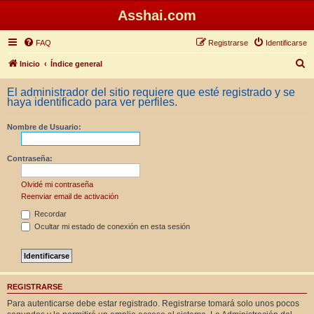
Asshai.com
FAQ
Registrarse
Identificarse
B
Inicio
Índice general
u
El administrador del sitio requiere que esté registrado y se
s
haya identificado para ver perfiles.
c
Nombre de Usuario:
a
r
Contraseña:
Olvidé mi contraseña
Reenviar email de activación
Recordar
Ocultar mi estado de conexión en esta sesión
REGISTRARSE
Para autenticarse debe estar registrado. Registrarse tomará solo unos pocos