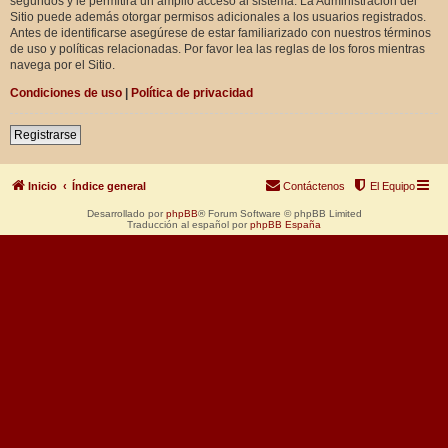
segundos y le permitirá un amplio acceso al sistema. La Administración del
Sitio puede además otorgar permisos adicionales a los usuarios registrados.
Antes de identificarse asegúrese de estar familiarizado con nuestros términos
de uso y políticas relacionadas. Por favor lea las reglas de los foros mientras
navega por el Sitio.
Condiciones de uso
|
Política de privacidad
Registrarse
Inicio
Índice general
Contáctenos
El Equipo
Desarrollado por
phpBB
® Forum Software © phpBB Limited
Traducción al español por
phpBB España