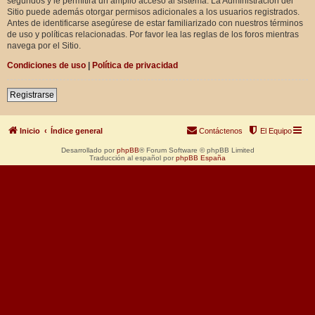
segundos y le permitirá un amplio acceso al sistema. La Administración del
Sitio puede además otorgar permisos adicionales a los usuarios registrados.
Antes de identificarse asegúrese de estar familiarizado con nuestros términos
de uso y políticas relacionadas. Por favor lea las reglas de los foros mientras
navega por el Sitio.
Condiciones de uso
|
Política de privacidad
Registrarse
Inicio
Índice general
Contáctenos
El Equipo
Desarrollado por
phpBB
® Forum Software © phpBB Limited
Traducción al español por
phpBB España