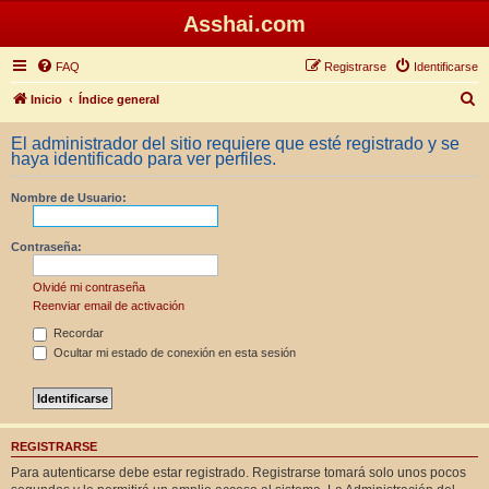
Asshai.com
FAQ
Registrarse
Identificarse
B
Inicio
Índice general
u
El administrador del sitio requiere que esté registrado y se
s
haya identificado para ver perfiles.
c
Nombre de Usuario:
a
r
Contraseña:
Olvidé mi contraseña
Reenviar email de activación
Recordar
Ocultar mi estado de conexión en esta sesión
REGISTRARSE
Para autenticarse debe estar registrado. Registrarse tomará solo unos pocos