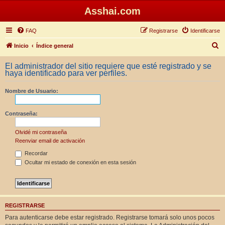
Asshai.com
FAQ
Registrarse
Identificarse
B
Inicio
Índice general
u
El administrador del sitio requiere que esté registrado y se
s
haya identificado para ver perfiles.
c
Nombre de Usuario:
a
r
Contraseña:
Olvidé mi contraseña
Reenviar email de activación
Recordar
Ocultar mi estado de conexión en esta sesión
REGISTRARSE
Para autenticarse debe estar registrado. Registrarse tomará solo unos pocos