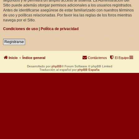
segundos y le permitirá un amplio acceso al sistema. La Administración del
Sitio puede además otorgar permisos adicionales a los usuarios registrados.
Antes de identificarse asegúrese de estar familiarizado con nuestros términos
de uso y políticas relacionadas. Por favor lea las reglas de los foros mientras
navega por el Sitio.
Condiciones de uso
|
Política de privacidad
Registrarse
Inicio
Índice general
Contáctenos
El Equipo
Desarrollado por
phpBB
® Forum Software © phpBB Limited
Traducción al español por
phpBB España