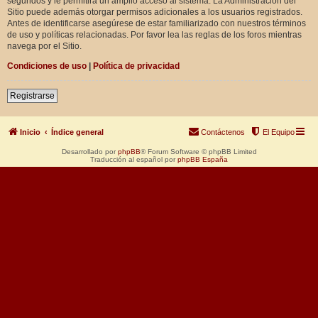
segundos y le permitirá un amplio acceso al sistema. La Administración del
Sitio puede además otorgar permisos adicionales a los usuarios registrados.
Antes de identificarse asegúrese de estar familiarizado con nuestros términos
de uso y políticas relacionadas. Por favor lea las reglas de los foros mientras
navega por el Sitio.
Condiciones de uso
|
Política de privacidad
Registrarse
Inicio
Índice general
Contáctenos
El Equipo
Desarrollado por
phpBB
® Forum Software © phpBB Limited
Traducción al español por
phpBB España