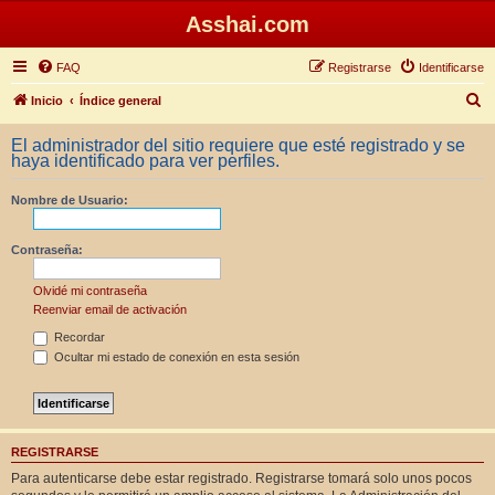
Asshai.com
FAQ
Registrarse
Identificarse
B
Inicio
Índice general
u
El administrador del sitio requiere que esté registrado y se
s
haya identificado para ver perfiles.
c
Nombre de Usuario:
a
r
Contraseña:
Olvidé mi contraseña
Reenviar email de activación
Recordar
Ocultar mi estado de conexión en esta sesión
REGISTRARSE
Para autenticarse debe estar registrado. Registrarse tomará solo unos pocos