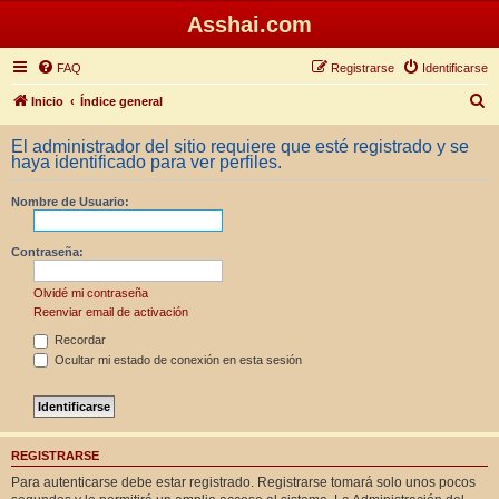
Asshai.com
FAQ
Registrarse
Identificarse
B
Inicio
Índice general
u
El administrador del sitio requiere que esté registrado y se
s
haya identificado para ver perfiles.
c
Nombre de Usuario:
a
r
Contraseña:
Olvidé mi contraseña
Reenviar email de activación
Recordar
Ocultar mi estado de conexión en esta sesión
REGISTRARSE
Para autenticarse debe estar registrado. Registrarse tomará solo unos pocos