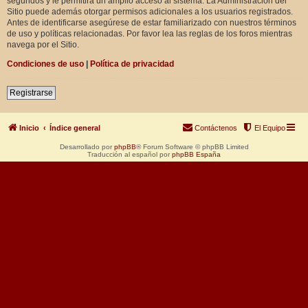
segundos y le permitirá un amplio acceso al sistema. La Administración del
Sitio puede además otorgar permisos adicionales a los usuarios registrados.
Antes de identificarse asegúrese de estar familiarizado con nuestros términos
de uso y políticas relacionadas. Por favor lea las reglas de los foros mientras
navega por el Sitio.
Condiciones de uso
|
Política de privacidad
Registrarse
Inicio
Índice general
Contáctenos
El Equipo
Desarrollado por
phpBB
® Forum Software © phpBB Limited
Traducción al español por
phpBB España