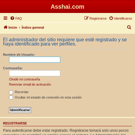
Asshai.com
FAQ
Registrarse
Identificarse
B
Inicio
Índice general
u
El administrador del sitio requiere que esté registrado y se
s
haya identificado para ver perfiles.
c
Nombre de Usuario:
a
r
Contraseña:
Olvidé mi contraseña
Reenviar email de activación
Recordar
Ocultar mi estado de conexión en esta sesión
REGISTRARSE
Para autenticarse debe estar registrado. Registrarse tomará solo unos pocos