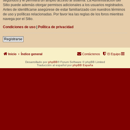
segundos y le permitirá un amplio acceso al sistema. La Administración del
Sitio puede además otorgar permisos adicionales a los usuarios registrados.
Antes de identificarse asegúrese de estar familiarizado con nuestros términos
de uso y políticas relacionadas. Por favor lea las reglas de los foros mientras
navega por el Sitio.
Condiciones de uso
|
Política de privacidad
Registrarse
Inicio
Índice general
Contáctenos
El Equipo
Desarrollado por
phpBB
® Forum Software © phpBB Limited
Traducción al español por
phpBB España