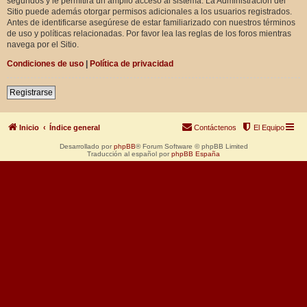
segundos y le permitirá un amplio acceso al sistema. La Administración del
Sitio puede además otorgar permisos adicionales a los usuarios registrados.
Antes de identificarse asegúrese de estar familiarizado con nuestros términos
de uso y políticas relacionadas. Por favor lea las reglas de los foros mientras
navega por el Sitio.
Condiciones de uso
|
Política de privacidad
Registrarse
Inicio
Índice general
Contáctenos
El Equipo
Desarrollado por
phpBB
® Forum Software © phpBB Limited
Traducción al español por
phpBB España