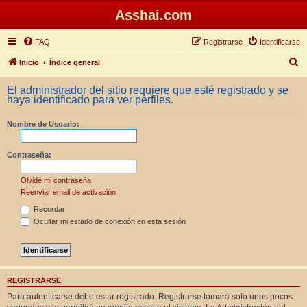
Asshai.com
FAQ
Registrarse
Identificarse
B
Inicio
Índice general
u
El administrador del sitio requiere que esté registrado y se
s
haya identificado para ver perfiles.
c
Nombre de Usuario:
a
r
Contraseña:
Olvidé mi contraseña
Reenviar email de activación
Recordar
Ocultar mi estado de conexión en esta sesión
REGISTRARSE
Para autenticarse debe estar registrado. Registrarse tomará solo unos pocos