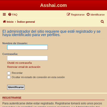
Asshai.com
FAQ
Registrarse
Identificarse
B
Inicio
Índice general
u
El administrador del sitio requiere que esté registrado y se
s
haya identificado para ver perfiles.
c
Nombre de Usuario:
a
r
Contraseña:
Olvidé mi contraseña
Reenviar email de activación
Recordar
Ocultar mi estado de conexión en esta sesión
REGISTRARSE
Para autenticarse debe estar registrado. Registrarse tomará solo unos pocos