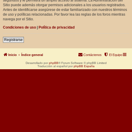
segundos y le permitirá un amplio acceso al sistema. La Administración del
Sitio puede además otorgar permisos adicionales a los usuarios registrados.
Antes de identificarse asegúrese de estar familiarizado con nuestros términos
de uso y políticas relacionadas. Por favor lea las reglas de los foros mientras
navega por el Sitio.
Condiciones de uso
|
Política de privacidad
Registrarse
Inicio
Índice general
Contáctenos
El Equipo
Desarrollado por
phpBB
® Forum Software © phpBB Limited
Traducción al español por
phpBB España