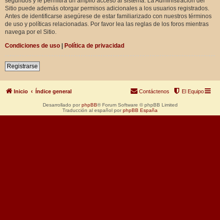
segundos y le permitirá un amplio acceso al sistema. La Administración del
Sitio puede además otorgar permisos adicionales a los usuarios registrados.
Antes de identificarse asegúrese de estar familiarizado con nuestros términos
de uso y políticas relacionadas. Por favor lea las reglas de los foros mientras
navega por el Sitio.
Condiciones de uso
|
Política de privacidad
Registrarse
Inicio
Índice general
Contáctenos
El Equipo
Desarrollado por
phpBB
® Forum Software © phpBB Limited
Traducción al español por
phpBB España