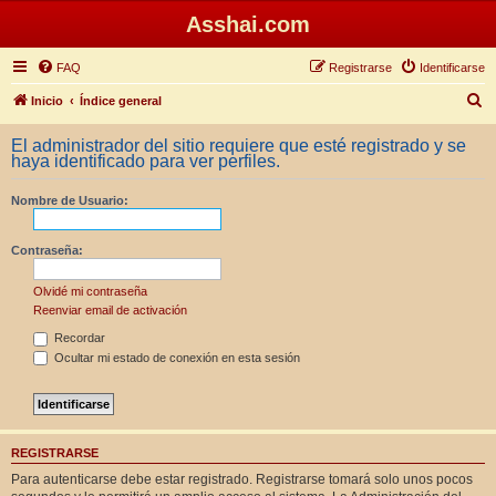
Asshai.com
FAQ
Registrarse
Identificarse
B
Inicio
Índice general
u
El administrador del sitio requiere que esté registrado y se
s
haya identificado para ver perfiles.
c
Nombre de Usuario:
a
r
Contraseña:
Olvidé mi contraseña
Reenviar email de activación
Recordar
Ocultar mi estado de conexión en esta sesión
REGISTRARSE
Para autenticarse debe estar registrado. Registrarse tomará solo unos pocos