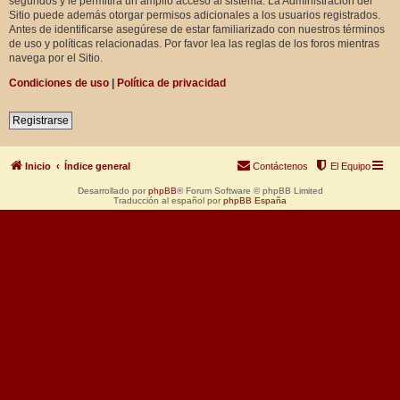
segundos y le permitirá un amplio acceso al sistema. La Administración del
Sitio puede además otorgar permisos adicionales a los usuarios registrados.
Antes de identificarse asegúrese de estar familiarizado con nuestros términos
de uso y políticas relacionadas. Por favor lea las reglas de los foros mientras
navega por el Sitio.
Condiciones de uso
|
Política de privacidad
Registrarse
Inicio
Índice general
Contáctenos
El Equipo
Desarrollado por
phpBB
® Forum Software © phpBB Limited
Traducción al español por
phpBB España