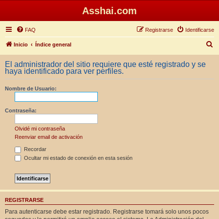
Asshai.com
FAQ
Registrarse
Identificarse
B
Inicio
Índice general
u
El administrador del sitio requiere que esté registrado y se
s
haya identificado para ver perfiles.
c
Nombre de Usuario:
a
r
Contraseña:
Olvidé mi contraseña
Reenviar email de activación
Recordar
Ocultar mi estado de conexión en esta sesión
REGISTRARSE
Para autenticarse debe estar registrado. Registrarse tomará solo unos pocos