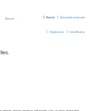
Buscar
Búsqueda avanzada
Registrarse
Identificarse
iles.
de además otorgar permisos adicionales a los usuarios registrados.