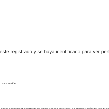
esté registrado y se haya identificado para ver perf
n esta sesión
 pocos segundos y le permitirá un amplio acceso al sistema. La Administración del Sitio pue