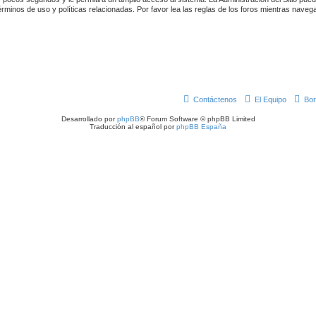
rminos de uso y políticas relacionadas. Por favor lea las reglas de los foros mientras navega 
Contáctenos
El Equipo
Bor
Desarrollado por
phpBB
® Forum Software © phpBB Limited
Traducción al español por
phpBB España