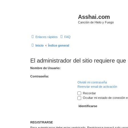
Asshai.com
Canción de Hielo y Fuego
Enlaces rápidos
FAQ
Inicio
Índice general
El administrador del sitio requiere que 
Nombre de Usuario:
Contraseña:
Olvidé mi contraseña
Reenviar email de activación
Recordar
Ocultar mi estado de conexión e
REGISTRARSE
Para autenticarse debe estar registrado. Registrarse tomará solo unos