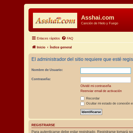
Asshai.com
Canción de Hielo y Fuego
Enlaces rápidos
FAQ
Inicio
Índice general
El administrador del sitio requiere que esté regis
Nombre de Usuario:
Contraseña:
Olvidé mi contraseña
Reenviar email de activación
Recordar
Ocultar mi estado de conexión e
REGISTRARSE
Para autenticarse debe estar registrado. Registrarse tomará s