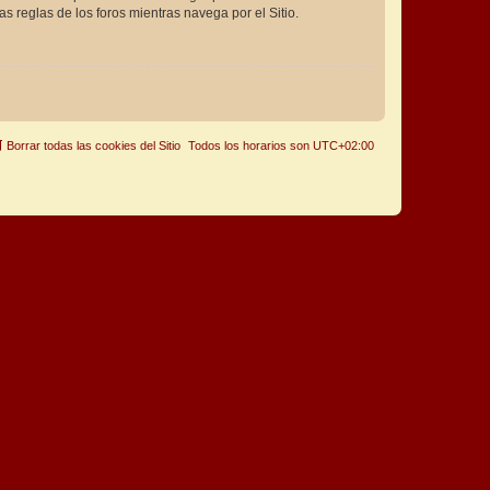
as reglas de los foros mientras navega por el Sitio.
Borrar todas las cookies del Sitio
Todos los horarios son
UTC+02:00