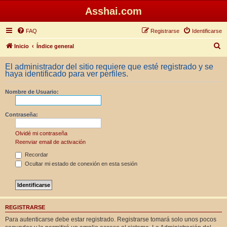
Asshai.com
FAQ
Registrarse
Identificarse
B
Inicio
Índice general
u
El administrador del sitio requiere que esté registrado y se
s
haya identificado para ver perfiles.
c
Nombre de Usuario:
a
r
Contraseña:
Olvidé mi contraseña
Reenviar email de activación
Recordar
Ocultar mi estado de conexión en esta sesión
REGISTRARSE
Para autenticarse debe estar registrado. Registrarse tomará solo unos pocos