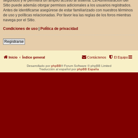
segundos y le permitirá un amplio acceso al sistema. La Administración del
Sitio puede además otorgar permisos adicionales a los usuarios registrados.
Antes de identificarse asegúrese de estar familiarizado con nuestros términos
de uso y políticas relacionadas. Por favor lea las reglas de los foros mientras
navega por el Sitio.
Condiciones de uso
|
Política de privacidad
Registrarse
Inicio
Índice general
Contáctenos
El Equipo
Desarrollado por
phpBB
® Forum Software © phpBB Limited
Traducción al español por
phpBB España