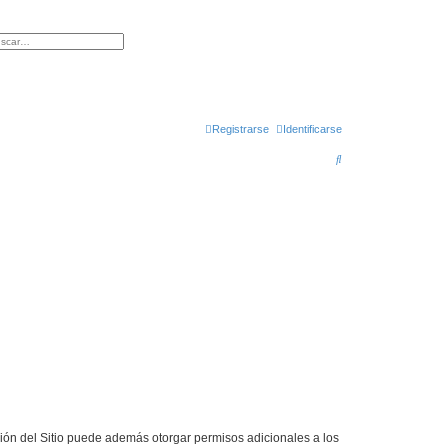
queda avanzada
Registrarse
Identificarse
B
u
s
c
a
r
ción del Sitio puede además otorgar permisos adicionales a los