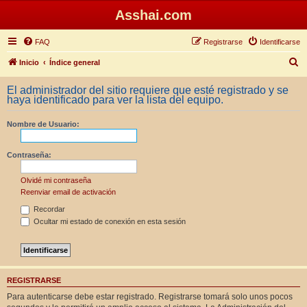
Asshai.com
FAQ
Registrarse
Identificarse
B
Inicio
Índice general
u
El administrador del sitio requiere que esté registrado y se
s
haya identificado para ver la lista del equipo.
c
Nombre de Usuario:
a
r
Contraseña:
Olvidé mi contraseña
Reenviar email de activación
Recordar
Ocultar mi estado de conexión en esta sesión
REGISTRARSE
Para autenticarse debe estar registrado. Registrarse tomará solo unos pocos