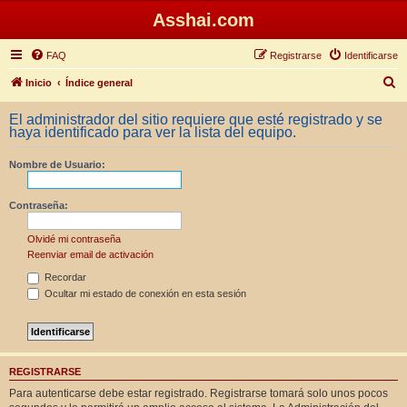
Asshai.com
FAQ
Registrarse
Identificarse
B
Inicio
Índice general
u
El administrador del sitio requiere que esté registrado y se
s
haya identificado para ver la lista del equipo.
c
Nombre de Usuario:
a
r
Contraseña:
Olvidé mi contraseña
Reenviar email de activación
Recordar
Ocultar mi estado de conexión en esta sesión
REGISTRARSE
Para autenticarse debe estar registrado. Registrarse tomará solo unos pocos