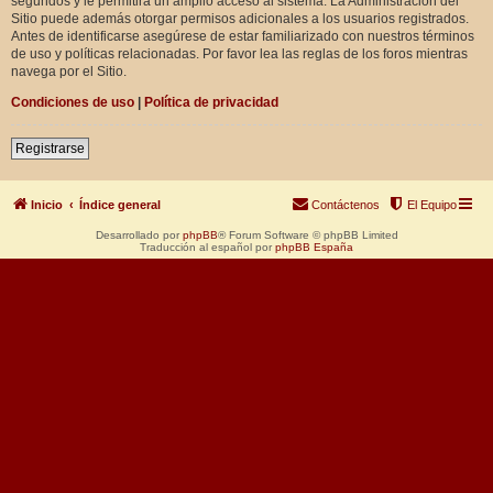
segundos y le permitirá un amplio acceso al sistema. La Administración del
Sitio puede además otorgar permisos adicionales a los usuarios registrados.
Antes de identificarse asegúrese de estar familiarizado con nuestros términos
de uso y políticas relacionadas. Por favor lea las reglas de los foros mientras
navega por el Sitio.
Condiciones de uso
|
Política de privacidad
Registrarse
Inicio
Índice general
Contáctenos
El Equipo
Desarrollado por
phpBB
® Forum Software © phpBB Limited
Traducción al español por
phpBB España