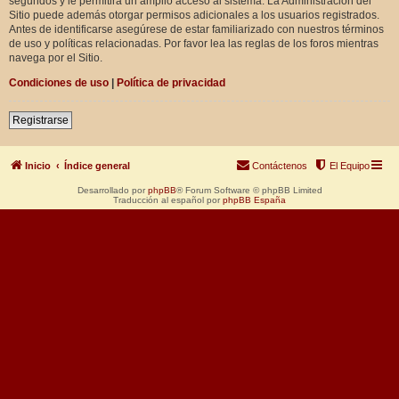
segundos y le permitirá un amplio acceso al sistema. La Administración del
Sitio puede además otorgar permisos adicionales a los usuarios registrados.
Antes de identificarse asegúrese de estar familiarizado con nuestros términos
de uso y políticas relacionadas. Por favor lea las reglas de los foros mientras
navega por el Sitio.
Condiciones de uso
|
Política de privacidad
Registrarse
Inicio
Índice general
Contáctenos
El Equipo
Desarrollado por
phpBB
® Forum Software © phpBB Limited
Traducción al español por
phpBB España