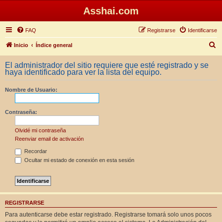
Asshai.com
FAQ
Registrarse
Identificarse
B
Inicio
Índice general
u
El administrador del sitio requiere que esté registrado y se
s
haya identificado para ver la lista del equipo.
c
Nombre de Usuario:
a
r
Contraseña:
Olvidé mi contraseña
Reenviar email de activación
Recordar
Ocultar mi estado de conexión en esta sesión
REGISTRARSE
Para autenticarse debe estar registrado. Registrarse tomará solo unos pocos