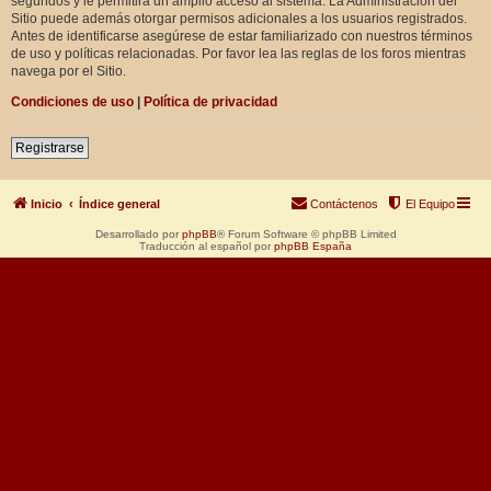
segundos y le permitirá un amplio acceso al sistema. La Administración del
Sitio puede además otorgar permisos adicionales a los usuarios registrados.
Antes de identificarse asegúrese de estar familiarizado con nuestros términos
de uso y políticas relacionadas. Por favor lea las reglas de los foros mientras
navega por el Sitio.
Condiciones de uso
|
Política de privacidad
Registrarse
Inicio
Índice general
Contáctenos
El Equipo
Desarrollado por
phpBB
® Forum Software © phpBB Limited
Traducción al español por
phpBB España