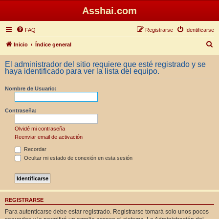
Asshai.com
FAQ
Registrarse
Identificarse
B
Inicio
Índice general
u
El administrador del sitio requiere que esté registrado y se
s
haya identificado para ver la lista del equipo.
c
Nombre de Usuario:
a
r
Contraseña:
Olvidé mi contraseña
Reenviar email de activación
Recordar
Ocultar mi estado de conexión en esta sesión
REGISTRARSE
Para autenticarse debe estar registrado. Registrarse tomará solo unos pocos