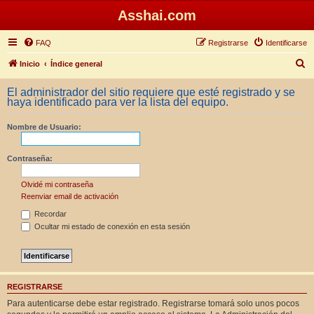
Asshai.com
FAQ
Registrarse
Identificarse
B
Inicio
Índice general
u
El administrador del sitio requiere que esté registrado y se
s
haya identificado para ver la lista del equipo.
c
Nombre de Usuario:
a
r
Contraseña:
Olvidé mi contraseña
Reenviar email de activación
Recordar
Ocultar mi estado de conexión en esta sesión
REGISTRARSE
Para autenticarse debe estar registrado. Registrarse tomará solo unos pocos