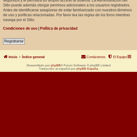
segundos y le permitirá un amplio acceso al sistema. La Administración del
Sitio puede además otorgar permisos adicionales a los usuarios registrados.
Antes de identificarse asegúrese de estar familiarizado con nuestros términos
de uso y políticas relacionadas. Por favor lea las reglas de los foros mientras
navega por el Sitio.
Condiciones de uso
|
Política de privacidad
Registrarse
Inicio
Índice general
Contáctenos
El Equipo
Desarrollado por
phpBB
® Forum Software © phpBB Limited
Traducción al español por
phpBB España