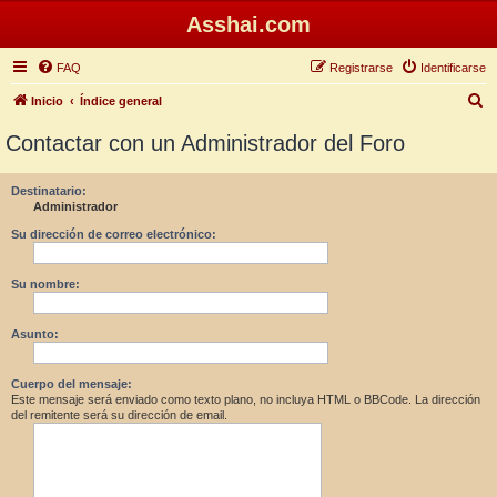
Asshai.com
FAQ
Registrarse
Identificarse
B
Inicio
Índice general
u
Contactar con un Administrador del Foro
s
c
Destinatario:
Administrador
a
r
Su dirección de correo electrónico:
Su nombre:
Asunto:
Cuerpo del mensaje:
Este mensaje será enviado como texto plano, no incluya HTML o BBCode. La dirección
del remitente será su dirección de email.