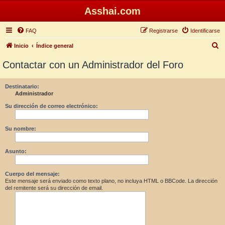
Asshai.com
FAQ
Registrarse
Identificarse
B
Inicio
Índice general
u
Contactar con un Administrador del Foro
s
c
Destinatario:
Administrador
a
r
Su dirección de correo electrónico:
Su nombre:
Asunto:
Cuerpo del mensaje:
Este mensaje será enviado como texto plano, no incluya HTML o BBCode. La dirección
del remitente será su dirección de email.