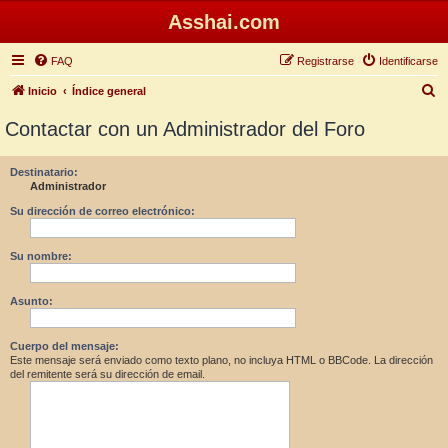
Asshai.com
FAQ
Registrarse
Identificarse
B
Inicio
Índice general
u
Contactar con un Administrador del Foro
s
c
Destinatario:
Administrador
a
r
Su dirección de correo electrónico:
Su nombre:
Asunto:
Cuerpo del mensaje:
Este mensaje será enviado como texto plano, no incluya HTML o BBCode. La dirección
del remitente será su dirección de email.