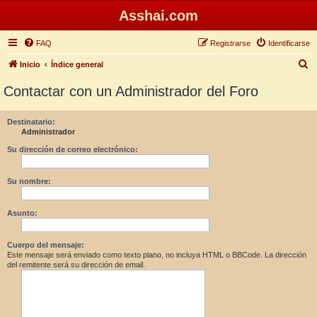
Asshai.com
FAQ
Registrarse
Identificarse
B
Inicio
Índice general
u
Contactar con un Administrador del Foro
s
c
Destinatario:
Administrador
a
r
Su dirección de correo electrónico:
Su nombre:
Asunto:
Cuerpo del mensaje:
Este mensaje será enviado como texto plano, no incluya HTML o BBCode. La dirección
del remitente será su dirección de email.