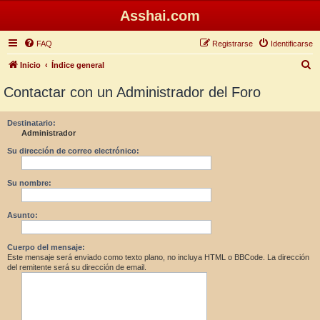
Asshai.com
FAQ
Registrarse
Identificarse
B
Inicio
Índice general
u
Contactar con un Administrador del Foro
s
c
Destinatario:
Administrador
a
r
Su dirección de correo electrónico:
Su nombre:
Asunto:
Cuerpo del mensaje:
Este mensaje será enviado como texto plano, no incluya HTML o BBCode. La dirección
del remitente será su dirección de email.