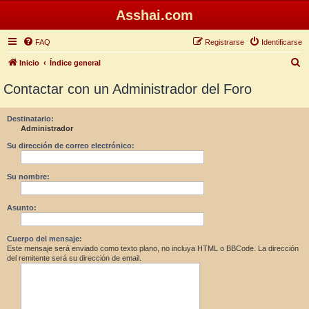
Asshai.com
FAQ
Registrarse
Identificarse
B
Inicio
Índice general
u
Contactar con un Administrador del Foro
s
c
Destinatario:
Administrador
a
r
Su dirección de correo electrónico:
Su nombre:
Asunto:
Cuerpo del mensaje:
Este mensaje será enviado como texto plano, no incluya HTML o BBCode. La dirección
del remitente será su dirección de email.