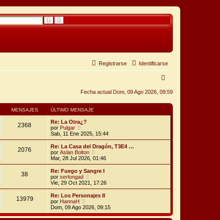
B
B
u
ú
s
s
c
q
a
u
r
e
d
a
a
Registrarse
Identificarse
v
a
B
n
z
u
a
Fecha actual Dom, 09 Ago 2026, 09:59
d
a
s
MENSAJES
ÚLTIMO MENSAJE
c
Re: La Otra¿?
a
2368
V
por
Pulgar
e
Sab, 11 Ene 2025, 15:44
r
r
ú
Re: La Casa del Dragón, T3E4 …
2076
l
V
por
Aslan Bolton
t
e
Mar, 28 Jul 2026, 01:46
i
r
m
ú
Re: Fuego y Sangre I
38
o
l
V
por
serlongad
m
t
e
Vie, 29 Oct 2021, 17:26
e
i
r
n
m
ú
Re: Los Personajes II
s
13979
o
l
V
por
HannaH
a
m
t
e
Dom, 09 Ago 2026, 09:15
j
e
i
r
e
n
m
ú