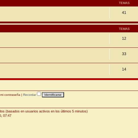
TEMAS
41
TEMAS
12
33
14
 mi contraseña
|
Recordar
ados (basados en usuarios activos en los últimos 5 minutos)
5, 07:47