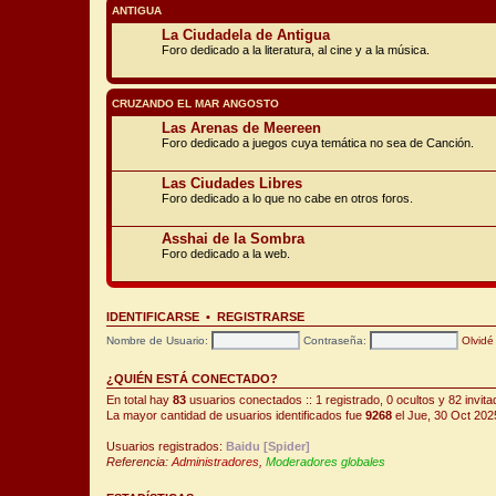
ANTIGUA
La Ciudadela de Antigua
Foro dedicado a la literatura, al cine y a la música.
CRUZANDO EL MAR ANGOSTO
Las Arenas de Meereen
Foro dedicado a juegos cuya temática no sea de Canción.
Las Ciudades Libres
Foro dedicado a lo que no cabe en otros foros.
Asshai de la Sombra
Foro dedicado a la web.
IDENTIFICARSE
•
REGISTRARSE
Nombre de Usuario:
Contraseña:
Olvidé
¿QUIÉN ESTÁ CONECTADO?
En total hay
83
usuarios conectados :: 1 registrado, 0 ocultos y 82 invit
La mayor cantidad de usuarios identificados fue
9268
el Jue, 30 Oct 202
Usuarios registrados:
Baidu [Spider]
Referencia:
Administradores
,
Moderadores globales