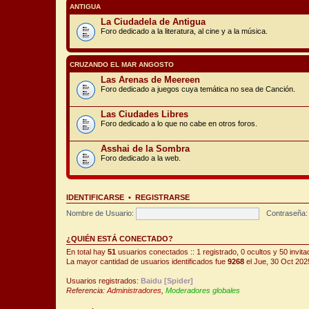
ANTIGUA
La Ciudadela de Antigua
Foro dedicado a la literatura, al cine y a la música.
CRUZANDO EL MAR ANGOSTO
Las Arenas de Meereen
Foro dedicado a juegos cuya temática no sea de Canción.
Las Ciudades Libres
Foro dedicado a lo que no cabe en otros foros.
Asshai de la Sombra
Foro dedicado a la web.
IDENTIFICARSE
•
REGISTRARSE
Nombre de Usuario:
Contraseña:
¿QUIÉN ESTÁ CONECTADO?
En total hay
51
usuarios conectados :: 1 registrado, 0 ocultos y 50 invit
La mayor cantidad de usuarios identificados fue
9268
el Jue, 30 Oct 202
Usuarios registrados:
Baidu [Spider]
Referencia:
Administradores
,
Moderadores globales