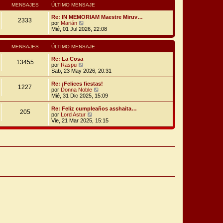
s
o
l
MENSAJES
ÚLTIMO MENSAJE
a
m
t
j
e
i
Re: IN MEMORIAM Maestre Miruv…
2333
e
n
V
m
por
Marián
s
e
o
Mié, 01 Jul 2026, 22:08
a
r
m
j
ú
e
e
l
n
MENSAJES
ÚLTIMO MENSAJE
t
s
i
a
Re: La Cosa
13455
V
m
j
por
Raspu
e
o
e
Sab, 23 May 2026, 20:31
r
m
ú
e
Re: ¡Felices fiestas!
1227
l
n
V
por
Donna Noble
t
s
e
Mié, 31 Dic 2025, 15:09
i
a
r
m
j
ú
Re: Feliz cumpleaños asshaita…
205
o
e
l
V
por
Lord Astur
m
t
e
Vie, 21 Mar 2025, 15:15
e
i
r
n
m
ú
s
o
l
a
m
t
j
e
i
e
n
m
s
o
a
m
j
e
e
n
s
a
j
e