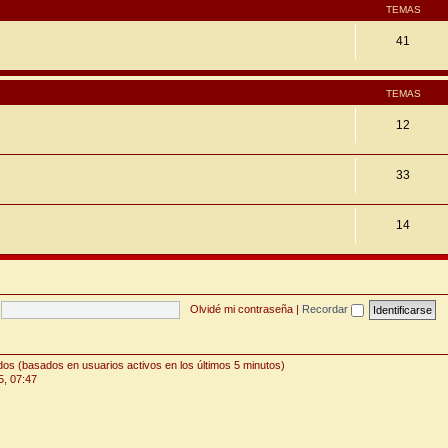
TEMAS
41
TEMAS
12
33
14
Olvidé mi contraseña
|
Recordar
ados (basados en usuarios activos en los últimos 5 minutos)
5, 07:47