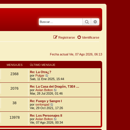
Buscar
Búsqueda avanza
Registrarse
Identificarse
Fecha actual Vie, 07 Ago 2026, 06:13
MENSAJES
ÚLTIMO MENSAJE
Re: La Otra¿?
2368
V
por
Pulgar
e
Sab, 11 Ene 2025, 15:44
r
ú
Re: La Casa del Dragón, T3E4 …
2076
l
V
por
Aslan Bolton
t
e
Mar, 28 Jul 2026, 01:46
i
r
m
ú
Re: Fuego y Sangre I
38
o
l
V
por
serlongad
m
t
e
Vie, 29 Oct 2021, 17:26
e
i
r
n
m
ú
Re: Los Personajes II
s
13978
o
l
V
por
Aslan Bolton
a
m
t
e
Vie, 07 Ago 2026, 00:34
j
e
i
r
e
n
m
ú