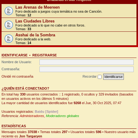
Las Arenas de Meereen
Foro dedicado a juegos cuya temática no sea de Canción.
Temas:
12
Las Ciudades Libres
Foro dedicado a lo que no cabe en otros foros.
Temas:
33
Asshai de la Sombra
Foro dedicado a la web.
Temas:
14
IDENTIFICARSE
•
REGISTRARSE
Nombre de Usuario:
Contraseña:
Olvidé mi contraseña
Recordar
¿QUIÉN ESTÁ CONECTADO?
En total hay
330
usuarios conectados :: 1 registrado, 0 ocultos y 329 invitados (basados
en usuarios activos en los últimos 5 minutos)
La mayor cantidad de usuarios identificados fue
9268
el Jue, 30 Oct 2025, 07:47
Usuarios registrados:
Baidu [Spider]
Referencia:
Administradores
,
Moderadores globales
ESTADÍSTICAS
Mensajes totales
37038
• Temas totales
297
• Usuarios totales
596
• Nuestro usuario más
reciente es
Jon Targaryen