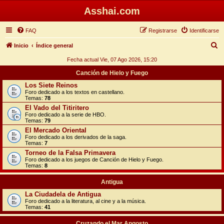
Asshai.com
FAQ
Registrarse
Identificarse
B
Inicio
Índice general
u
Fecha actual Vie, 07 Ago 2026, 15:20
s
Canción de Hielo y Fuego
c
Los Siete Reinos
Foro dedicado a los textos en castellano.
a
Temas:
78
r
El Vado del Titiritero
Foro dedicado a la serie de HBO.
Temas:
79
El Mercado Oriental
Foro dedicado a los derivados de la saga.
Temas:
7
Torneo de la Falsa Primavera
Foro dedicado a los juegos de Canción de Hielo y Fuego.
Temas:
8
Antigua
La Ciudadela de Antigua
Foro dedicado a la literatura, al cine y a la música.
Temas:
41
Cruzando el Mar Angosto