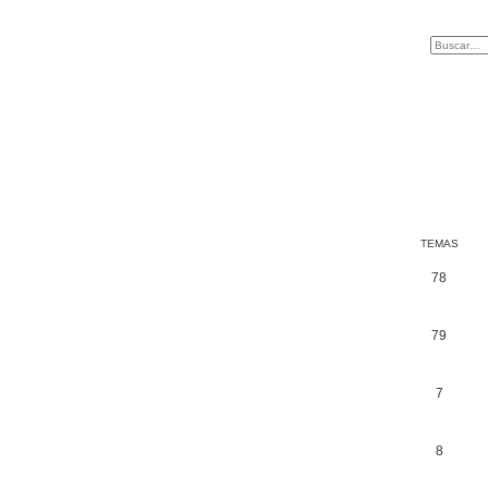
TEMAS
78
79
7
8