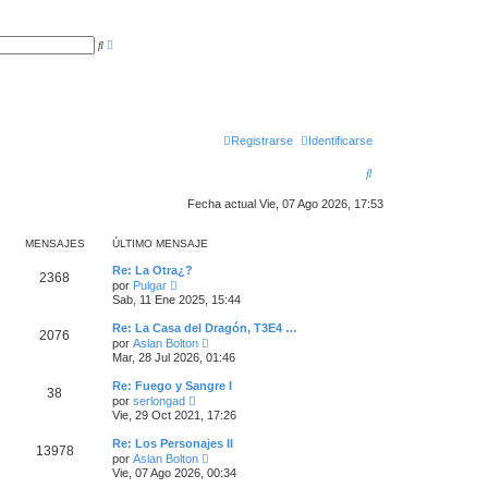
B
B
ú
u
s
s
q
c
u
a
e
r
d
a
a
Registrarse
Identificarse
v
a
B
n
z
u
a
Fecha actual Vie, 07 Ago 2026, 17:53
d
a
s
MENSAJES
ÚLTIMO MENSAJE
c
Re: La Otra¿?
a
2368
V
por
Pulgar
e
Sab, 11 Ene 2025, 15:44
r
r
ú
Re: La Casa del Dragón, T3E4 …
2076
l
V
por
Aslan Bolton
t
e
Mar, 28 Jul 2026, 01:46
i
r
m
ú
Re: Fuego y Sangre I
o
38
l
V
m
por
serlongad
t
e
e
Vie, 29 Oct 2021, 17:26
i
r
n
m
ú
s
Re: Los Personajes II
o
13978
l
a
V
m
por
Aslan Bolton
t
j
e
e
Vie, 07 Ago 2026, 00:34
i
e
r
n