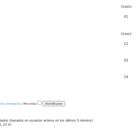
TEMAS
41
TEMAS
12
33
14
 mi contraseña
|
Recordar
itados (basados en usuarios activos en los últimos 5 minutos)
5, 07:47