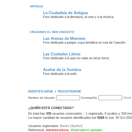
ANTIGUA
La Ciudadela de Antigua
Foro dedicado a la literatura, al cine y a la música.
CRUZANDO EL MAR ANGOSTO
Las Arenas de Meereen
Foro dedicado a juegos cuya temática no sea de Canción.
Las Ciudades Libres
Foro dedicado a lo que no cabe en otros foros.
Asshai de la Sombra
Foro dedicado a la web.
IDENTIFICARSE
•
REGISTRARSE
Nombre de Usuario:
Contraseña:
Olvidé
¿QUIÉN ESTÁ CONECTADO?
En total hay
335
usuarios conectados :: 1 registrado, 0 ocultos y 334 inv
La mayor cantidad de usuarios identificados fue
9268
el Jue, 30 Oct 202
Usuarios registrados:
Baidu [Spider]
Referencia:
Administradores
,
Moderadores globales