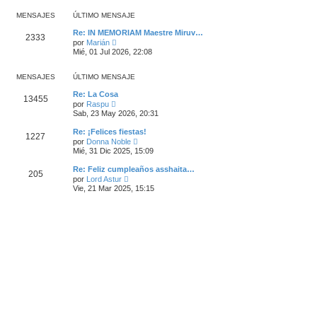
m
ú
s
o
l
a
MENSAJES
ÚLTIMO MENSAJE
m
t
j
e
i
e
Re: IN MEMORIAM Maestre Miruv…
n
2333
m
V
por
Marián
s
o
e
Mié, 01 Jul 2026, 22:08
a
m
r
j
e
ú
e
n
l
MENSAJES
ÚLTIMO MENSAJE
s
t
a
i
Re: La Cosa
j
13455
m
V
por
Raspu
e
o
e
Sab, 23 May 2026, 20:31
m
r
e
ú
Re: ¡Felices fiestas!
n
1227
l
V
por
Donna Noble
s
t
e
Mié, 31 Dic 2025, 15:09
a
i
r
j
m
ú
e
Re: Feliz cumpleaños asshaita…
o
205
l
V
m
por
Lord Astur
t
e
e
Vie, 21 Mar 2025, 15:15
i
r
n
m
ú
s
o
l
a
m
t
j
e
i
e
n
m
s
o
a
m
j
e
e
n
s
a
j
e