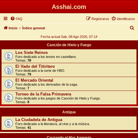
Asshai.com
FAQ
Registrarse
Identificarse
B
Inicio
Índice general
u
Fecha actual Sab, 08 Ago 2026, 07:14
s
Canción de Hielo y Fuego
c
Los Siete Reinos
Foro dedicado a los textos en castellano.
a
Temas:
78
r
El Vado del Titiritero
Foro dedicado a la serie de HBO.
Temas:
79
El Mercado Oriental
Foro dedicado a los derivados de la saga.
Temas:
7
Torneo de la Falsa Primavera
Foro dedicado a los juegos de Canción de Hielo y Fuego.
Temas:
8
Antigua
La Ciudadela de Antigua
Foro dedicado a la literatura, al cine y a la música.
Temas:
41
Cruzando el Mar Angosto