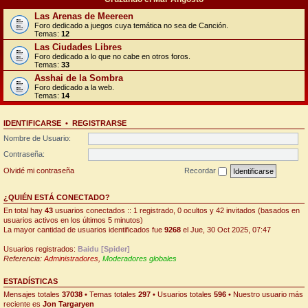
Las Arenas de Meereen
Foro dedicado a juegos cuya temática no sea de Canción.
Temas:
12
Las Ciudades Libres
Foro dedicado a lo que no cabe en otros foros.
Temas:
33
Asshai de la Sombra
Foro dedicado a la web.
Temas:
14
IDENTIFICARSE
•
REGISTRARSE
Nombre de Usuario:
Contraseña:
Olvidé mi contraseña
Recordar
¿QUIÉN ESTÁ CONECTADO?
En total hay
43
usuarios conectados :: 1 registrado, 0 ocultos y 42 invitados (basados en
usuarios activos en los últimos 5 minutos)
La mayor cantidad de usuarios identificados fue
9268
el Jue, 30 Oct 2025, 07:47
Usuarios registrados:
Baidu [Spider]
Referencia:
Administradores
,
Moderadores globales
ESTADÍSTICAS
Mensajes totales
37038
• Temas totales
297
• Usuarios totales
596
• Nuestro usuario más
reciente es
Jon Targaryen