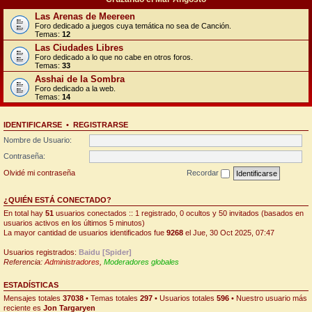
Las Arenas de Meereen
Foro dedicado a juegos cuya temática no sea de Canción.
Temas:
12
Las Ciudades Libres
Foro dedicado a lo que no cabe en otros foros.
Temas:
33
Asshai de la Sombra
Foro dedicado a la web.
Temas:
14
IDENTIFICARSE
•
REGISTRARSE
Nombre de Usuario:
Contraseña:
Olvidé mi contraseña
Recordar
¿QUIÉN ESTÁ CONECTADO?
En total hay
51
usuarios conectados :: 1 registrado, 0 ocultos y 50 invitados (basados en
usuarios activos en los últimos 5 minutos)
La mayor cantidad de usuarios identificados fue
9268
el Jue, 30 Oct 2025, 07:47
Usuarios registrados:
Baidu [Spider]
Referencia:
Administradores
,
Moderadores globales
ESTADÍSTICAS
Mensajes totales
37038
• Temas totales
297
• Usuarios totales
596
• Nuestro usuario más
reciente es
Jon Targaryen