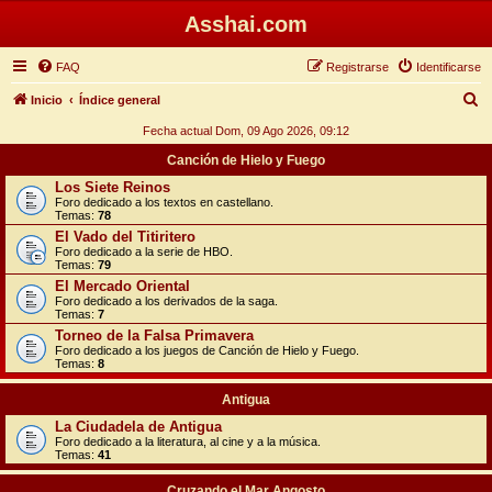
Asshai.com
FAQ
Registrarse
Identificarse
B
Inicio
Índice general
u
Fecha actual Dom, 09 Ago 2026, 09:12
s
Canción de Hielo y Fuego
c
Los Siete Reinos
Foro dedicado a los textos en castellano.
a
Temas:
78
r
El Vado del Titiritero
Foro dedicado a la serie de HBO.
Temas:
79
El Mercado Oriental
Foro dedicado a los derivados de la saga.
Temas:
7
Torneo de la Falsa Primavera
Foro dedicado a los juegos de Canción de Hielo y Fuego.
Temas:
8
Antigua
La Ciudadela de Antigua
Foro dedicado a la literatura, al cine y a la música.
Temas:
41
Cruzando el Mar Angosto