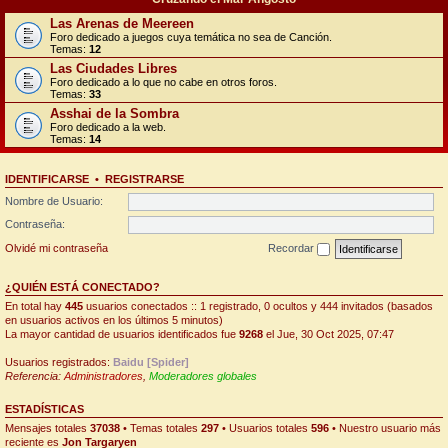
Las Arenas de Meereen
Foro dedicado a juegos cuya temática no sea de Canción.
Temas:
12
Las Ciudades Libres
Foro dedicado a lo que no cabe en otros foros.
Temas:
33
Asshai de la Sombra
Foro dedicado a la web.
Temas:
14
IDENTIFICARSE
•
REGISTRARSE
Nombre de Usuario:
Contraseña:
Olvidé mi contraseña
Recordar
¿QUIÉN ESTÁ CONECTADO?
En total hay
445
usuarios conectados :: 1 registrado, 0 ocultos y 444 invitados (basados
en usuarios activos en los últimos 5 minutos)
La mayor cantidad de usuarios identificados fue
9268
el Jue, 30 Oct 2025, 07:47
Usuarios registrados:
Baidu [Spider]
Referencia:
Administradores
,
Moderadores globales
ESTADÍSTICAS
Mensajes totales
37038
• Temas totales
297
• Usuarios totales
596
• Nuestro usuario más
reciente es
Jon Targaryen