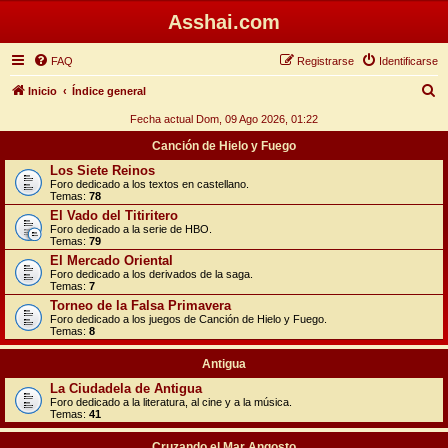
Asshai.com
FAQ
Registrarse
Identificarse
B
Inicio
Índice general
u
Fecha actual Dom, 09 Ago 2026, 01:22
s
Canción de Hielo y Fuego
c
Los Siete Reinos
Foro dedicado a los textos en castellano.
a
Temas:
78
r
El Vado del Titiritero
Foro dedicado a la serie de HBO.
Temas:
79
El Mercado Oriental
Foro dedicado a los derivados de la saga.
Temas:
7
Torneo de la Falsa Primavera
Foro dedicado a los juegos de Canción de Hielo y Fuego.
Temas:
8
Antigua
La Ciudadela de Antigua
Foro dedicado a la literatura, al cine y a la música.
Temas:
41
Cruzando el Mar Angosto