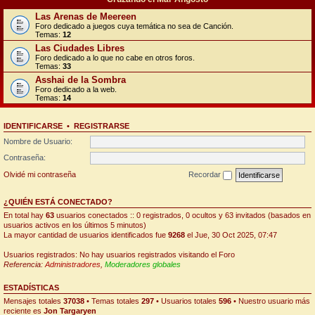
Las Arenas de Meereen
Foro dedicado a juegos cuya temática no sea de Canción.
Temas:
12
Las Ciudades Libres
Foro dedicado a lo que no cabe en otros foros.
Temas:
33
Asshai de la Sombra
Foro dedicado a la web.
Temas:
14
IDENTIFICARSE
•
REGISTRARSE
Nombre de Usuario:
Contraseña:
Olvidé mi contraseña
Recordar
¿QUIÉN ESTÁ CONECTADO?
En total hay
63
usuarios conectados :: 0 registrados, 0 ocultos y 63 invitados (basados en
usuarios activos en los últimos 5 minutos)
La mayor cantidad de usuarios identificados fue
9268
el Jue, 30 Oct 2025, 07:47
Usuarios registrados: No hay usuarios registrados visitando el Foro
Referencia:
Administradores
,
Moderadores globales
ESTADÍSTICAS
Mensajes totales
37038
• Temas totales
297
• Usuarios totales
596
• Nuestro usuario más
reciente es
Jon Targaryen