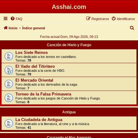
Asshai.com
FAQ
Registrarse
Identificarse
B
Inicio
Índice general
u
Fecha actual Dom, 09 Ago 2026, 09:13
s
Canción de Hielo y Fuego
c
Los Siete Reinos
Foro dedicado a los textos en castellano.
a
Temas:
78
r
El Vado del Titiritero
Foro dedicado a la serie de HBO.
Temas:
79
El Mercado Oriental
Foro dedicado a los derivados de la saga.
Temas:
7
Torneo de la Falsa Primavera
Foro dedicado a los juegos de Canción de Hielo y Fuego.
Temas:
8
Antigua
La Ciudadela de Antigua
Foro dedicado a la literatura, al cine y a la música.
Temas:
41
Cruzando el Mar Angosto