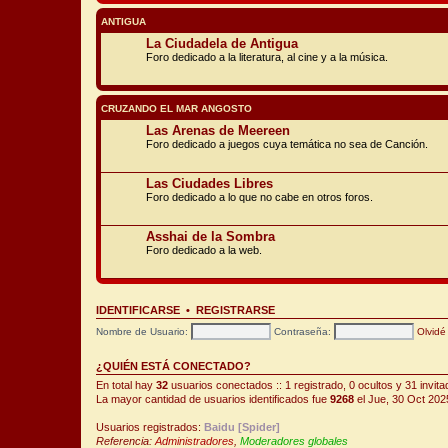
ANTIGUA
La Ciudadela de Antigua
Foro dedicado a la literatura, al cine y a la música.
CRUZANDO EL MAR ANGOSTO
Las Arenas de Meereen
Foro dedicado a juegos cuya temática no sea de Canción.
Las Ciudades Libres
Foro dedicado a lo que no cabe en otros foros.
Asshai de la Sombra
Foro dedicado a la web.
IDENTIFICARSE
•
REGISTRARSE
Nombre de Usuario:
Contraseña:
Olvidé
¿QUIÉN ESTÁ CONECTADO?
En total hay
32
usuarios conectados :: 1 registrado, 0 ocultos y 31 invit
La mayor cantidad de usuarios identificados fue
9268
el Jue, 30 Oct 202
Usuarios registrados:
Baidu [Spider]
Referencia:
Administradores
,
Moderadores globales