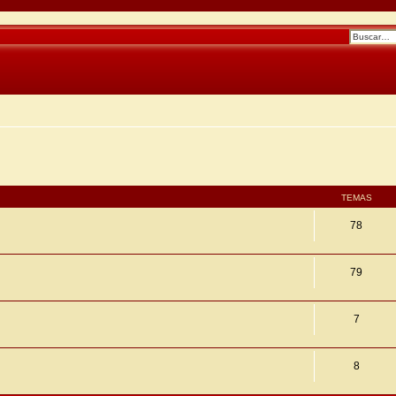
TEMAS
78
79
7
8