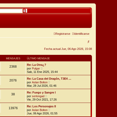
B
B
ú
u
s
s
q
c
u
a
e
r
d
a
a
Registrarse
Identificarse
v
a
B
n
z
u
a
Fecha actual Jue, 06 Ago 2026, 15:08
d
a
s
MENSAJES
ÚLTIMO MENSAJE
c
Re: La Otra¿?
a
2368
V
por
Pulgar
e
Sab, 11 Ene 2025, 15:44
r
r
ú
Re: La Casa del Dragón, T3E4 …
2076
l
V
por
Aslan Bolton
t
e
Mar, 28 Jul 2026, 01:46
i
r
m
ú
Re: Fuego y Sangre I
o
38
l
V
m
por
serlongad
t
e
e
Vie, 29 Oct 2021, 17:26
i
r
n
m
ú
s
Re: Los Personajes II
o
13976
l
a
V
m
por
Aslan Bolton
t
j
e
e
Jue, 06 Ago 2026, 01:55
i
e
r
n