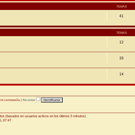
TEMAS
41
TEMAS
12
33
14
 mi contraseña
|
Recordar
ados (basados en usuarios activos en los últimos 5 minutos)
5, 07:47