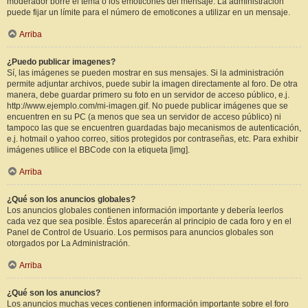
moderador borre el tema o los emoticones del mensaje. La administración
puede fijar un límite para el número de emoticones a utilizar en un mensaje.
Arriba
¿Puedo publicar imagenes?
Sí, las imágenes se pueden mostrar en sus mensajes. Si la administración
permite adjuntar archivos, puede subir la imagen directamente al foro. De otra
manera, debe guardar primero su foto en un servidor de acceso público, e.j.
http://www.ejemplo.com/mi-imagen.gif. No puede publicar imágenes que se
encuentren en su PC (a menos que sea un servidor de acceso público) ni
tampoco las que se encuentren guardadas bajo mecanismos de autenticación,
e.j. hotmail o yahoo correo, sitios protegidos por contraseñas, etc. Para exhibir
imágenes utilice el BBCode con la etiqueta [img].
Arriba
¿Qué son los anuncios globales?
Los anuncios globales contienen información importante y debería leerlos
cada vez que sea posible. Éstos aparecerán al principio de cada foro y en el
Panel de Control de Usuario. Los permisos para anuncios globales son
otorgados por La Administración.
Arriba
¿Qué son los anuncios?
Los anuncios muchas veces contienen información importante sobre el foro