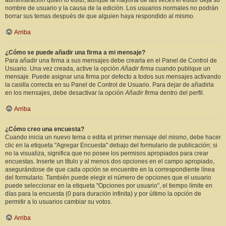
administración quién lo editó, aunque la mayoría de las veces el editor deja su
nombre de usuario y la causa de la edición. Los usuarios normales no podrán
borrar sus temas después de que alguien haya respondido al mismo.
Arriba
¿Cómo se puede añadir una firma a mi mensaje?
Para añadir una firma a sus mensajes debe crearla en el Panel de Control de
Usuario. Una vez creada, active la opción
Añadir firma
cuando publique un
mensaje. Puede asignar una firma por defecto a todos sus mensajes activando
la casilla correcta en su Panel de Control de Usuario. Para dejar de añadirla
en los mensajes, debe desactivar la opción
Añadir firma
dentro del perfil.
Arriba
¿Cómo creo una encuesta?
Cuando inicia un nuevo tema o edita el primer mensaje del mismo, debe hacer
clic en la etiqueta "Agregar Encuesta" debajo del formulario de publicación; si
no la visualiza, significa que no posee los permisos apropiados para crear
encuestas. Inserte un título y al menos dos opciones en el campo apropiado,
asegurándose de que cada opción se encuentre en la correspondiente línea
del formulario. También puede elegir el número de opciones que el usuario
puede seleccionar en la etiqueta "Opciones por usuario", el tiempo límite en
días para la encuesta (0 para duración infinita) y por último la opción de
permitir a lo usuarios cambiar su votos.
Arriba