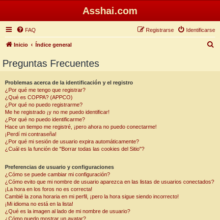
Asshai.com
FAQ
Registrarse
Identificarse
B
Inicio
Índice general
u
Preguntas Frecuentes
s
c
Problemas acerca de la identificación y el registro
¿Por qué me tengo que registrar?
a
¿Qué es COPPA? (APPCO)
r
¿Por qué no puedo registrarme?
Me he registrado ¡y no me puedo identificar!
¿Por qué no puedo identificarme?
Hace un tiempo me registré, ¡pero ahora no puedo conectarme!
¡Perdí mi contraseña!
¿Por qué mi sesión de usuario expira automáticamente?
¿Cuál es la función de "Borrar todas las cookies del Sitio"?
Preferencias de usuario y configuraciones
¿Cómo se puede cambiar mi configuración?
¿Cómo evito que mi nombre de usuario aparezca en las listas de usuarios conectados?
¡La hora en los foros no es correcta!
Cambié la zona horaria en mi perfil, ¡pero la hora sigue siendo incorrecto!
¡Mi idioma no está en la lista!
¿Qué es la imagen al lado de mi nombre de usuario?
¿Cómo puedo mostrar un avatar?