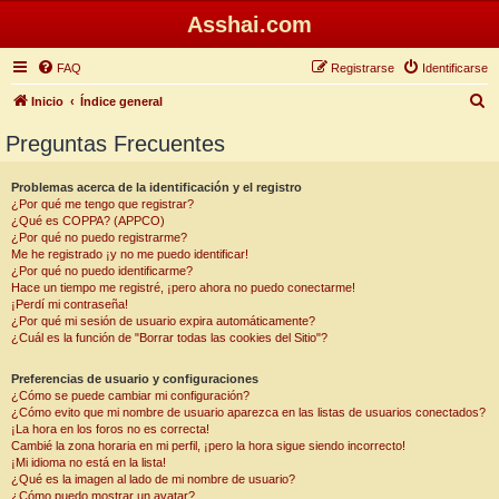
Asshai.com
FAQ
Registrarse
Identificarse
B
Inicio
Índice general
u
Preguntas Frecuentes
s
c
Problemas acerca de la identificación y el registro
¿Por qué me tengo que registrar?
a
¿Qué es COPPA? (APPCO)
r
¿Por qué no puedo registrarme?
Me he registrado ¡y no me puedo identificar!
¿Por qué no puedo identificarme?
Hace un tiempo me registré, ¡pero ahora no puedo conectarme!
¡Perdí mi contraseña!
¿Por qué mi sesión de usuario expira automáticamente?
¿Cuál es la función de "Borrar todas las cookies del Sitio"?
Preferencias de usuario y configuraciones
¿Cómo se puede cambiar mi configuración?
¿Cómo evito que mi nombre de usuario aparezca en las listas de usuarios conectados?
¡La hora en los foros no es correcta!
Cambié la zona horaria en mi perfil, ¡pero la hora sigue siendo incorrecto!
¡Mi idioma no está en la lista!
¿Qué es la imagen al lado de mi nombre de usuario?
¿Cómo puedo mostrar un avatar?