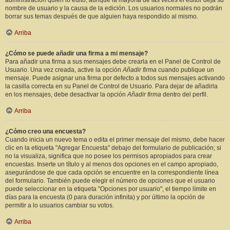
administración quién lo editó, aunque la mayoría de las veces el editor deja su
nombre de usuario y la causa de la edición. Los usuarios normales no podrán
borrar sus temas después de que alguien haya respondido al mismo.
Arriba
¿Cómo se puede añadir una firma a mi mensaje?
Para añadir una firma a sus mensajes debe crearla en el Panel de Control de
Usuario. Una vez creada, active la opción
Añadir firma
cuando publique un
mensaje. Puede asignar una firma por defecto a todos sus mensajes activando
la casilla correcta en su Panel de Control de Usuario. Para dejar de añadirla
en los mensajes, debe desactivar la opción
Añadir firma
dentro del perfil.
Arriba
¿Cómo creo una encuesta?
Cuando inicia un nuevo tema o edita el primer mensaje del mismo, debe hacer
clic en la etiqueta "Agregar Encuesta" debajo del formulario de publicación; si
no la visualiza, significa que no posee los permisos apropiados para crear
encuestas. Inserte un título y al menos dos opciones en el campo apropiado,
asegurándose de que cada opción se encuentre en la correspondiente línea
del formulario. También puede elegir el número de opciones que el usuario
puede seleccionar en la etiqueta "Opciones por usuario", el tiempo límite en
días para la encuesta (0 para duración infinita) y por último la opción de
permitir a lo usuarios cambiar su votos.
Arriba