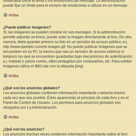
moderador borre el tema o los emoticones del mensaje. La administración
puede fijar un límite para el número de emoticones a utilizar en un mensaje.
Arriba
¿Puedo publicar imagenes?
Sí, las imágenes se pueden mostrar en sus mensajes. Si la administración
permite adjuntar archivos, puede subir la imagen directamente al foro. De otra
manera, debe guardar primero su foto en un servidor de acceso público, e.j.
http://www.ejemplo.com/mi-imagen.gif. No puede publicar imágenes que se
encuentren en su PC (a menos que sea un servidor de acceso público) ni
tampoco las que se encuentren guardadas bajo mecanismos de autenticación,
e.j. hotmail o yahoo correo, sitios protegidos por contraseñas, etc. Para exhibir
imágenes utilice el BBCode con la etiqueta [img].
Arriba
¿Qué son los anuncios globales?
Los anuncios globales contienen información importante y debería leerlos
cada vez que sea posible. Éstos aparecerán al principio de cada foro y en el
Panel de Control de Usuario. Los permisos para anuncios globales son
otorgados por La Administración.
Arriba
¿Qué son los anuncios?
Los anuncios muchas veces contienen información importante sobre el foro