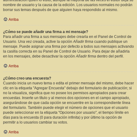
administración quién lo editó, aunque la mayoría de las veces el editor deja su
nombre de usuario y la causa de la edición. Los usuarios normales no podrán
borrar sus temas después de que alguien haya respondido al mismo.
Arriba
¿Cómo se puede añadir una firma a mi mensaje?
Para añadir una firma a sus mensajes debe crearla en el Panel de Control de
Usuario. Una vez creada, active la opción
Añadir firma
cuando publique un
mensaje. Puede asignar una firma por defecto a todos sus mensajes activando
la casilla correcta en su Panel de Control de Usuario. Para dejar de añadirla
en los mensajes, debe desactivar la opción
Añadir firma
dentro del perfil.
Arriba
¿Cómo creo una encuesta?
Cuando inicia un nuevo tema o edita el primer mensaje del mismo, debe hacer
clic en la etiqueta "Agregar Encuesta" debajo del formulario de publicación; si
no la visualiza, significa que no posee los permisos apropiados para crear
encuestas. Inserte un título y al menos dos opciones en el campo apropiado,
asegurándose de que cada opción se encuentre en la correspondiente línea
del formulario. También puede elegir el número de opciones que el usuario
puede seleccionar en la etiqueta "Opciones por usuario", el tiempo límite en
días para la encuesta (0 para duración infinita) y por último la opción de
permitir a lo usuarios cambiar su votos.
Arriba