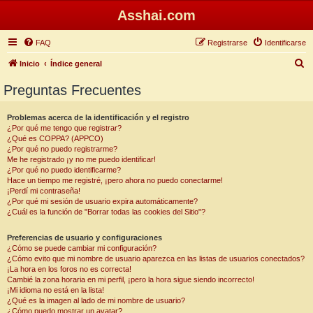
Asshai.com
FAQ
Registrarse
Identificarse
B
Inicio
Índice general
u
Preguntas Frecuentes
s
c
Problemas acerca de la identificación y el registro
¿Por qué me tengo que registrar?
a
¿Qué es COPPA? (APPCO)
r
¿Por qué no puedo registrarme?
Me he registrado ¡y no me puedo identificar!
¿Por qué no puedo identificarme?
Hace un tiempo me registré, ¡pero ahora no puedo conectarme!
¡Perdí mi contraseña!
¿Por qué mi sesión de usuario expira automáticamente?
¿Cuál es la función de "Borrar todas las cookies del Sitio"?
Preferencias de usuario y configuraciones
¿Cómo se puede cambiar mi configuración?
¿Cómo evito que mi nombre de usuario aparezca en las listas de usuarios conectados?
¡La hora en los foros no es correcta!
Cambié la zona horaria en mi perfil, ¡pero la hora sigue siendo incorrecto!
¡Mi idioma no está en la lista!
¿Qué es la imagen al lado de mi nombre de usuario?
¿Cómo puedo mostrar un avatar?