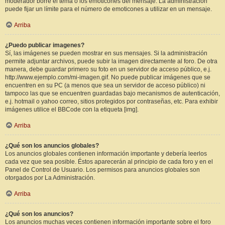
moderador borre el tema o los emoticones del mensaje. La administración
puede fijar un límite para el número de emoticones a utilizar en un mensaje.
Arriba
¿Puedo publicar imagenes?
Sí, las imágenes se pueden mostrar en sus mensajes. Si la administración
permite adjuntar archivos, puede subir la imagen directamente al foro. De otra
manera, debe guardar primero su foto en un servidor de acceso público, e.j.
http://www.ejemplo.com/mi-imagen.gif. No puede publicar imágenes que se
encuentren en su PC (a menos que sea un servidor de acceso público) ni
tampoco las que se encuentren guardadas bajo mecanismos de autenticación,
e.j. hotmail o yahoo correo, sitios protegidos por contraseñas, etc. Para exhibir
imágenes utilice el BBCode con la etiqueta [img].
Arriba
¿Qué son los anuncios globales?
Los anuncios globales contienen información importante y debería leerlos
cada vez que sea posible. Éstos aparecerán al principio de cada foro y en el
Panel de Control de Usuario. Los permisos para anuncios globales son
otorgados por La Administración.
Arriba
¿Qué son los anuncios?
Los anuncios muchas veces contienen información importante sobre el foro