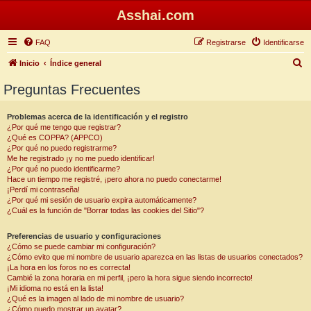
Asshai.com
FAQ
Registrarse
Identificarse
B
Inicio
Índice general
u
Preguntas Frecuentes
s
c
Problemas acerca de la identificación y el registro
¿Por qué me tengo que registrar?
a
¿Qué es COPPA? (APPCO)
r
¿Por qué no puedo registrarme?
Me he registrado ¡y no me puedo identificar!
¿Por qué no puedo identificarme?
Hace un tiempo me registré, ¡pero ahora no puedo conectarme!
¡Perdí mi contraseña!
¿Por qué mi sesión de usuario expira automáticamente?
¿Cuál es la función de "Borrar todas las cookies del Sitio"?
Preferencias de usuario y configuraciones
¿Cómo se puede cambiar mi configuración?
¿Cómo evito que mi nombre de usuario aparezca en las listas de usuarios conectados?
¡La hora en los foros no es correcta!
Cambié la zona horaria en mi perfil, ¡pero la hora sigue siendo incorrecto!
¡Mi idioma no está en la lista!
¿Qué es la imagen al lado de mi nombre de usuario?
¿Cómo puedo mostrar un avatar?