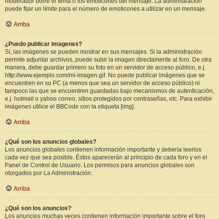
moderador borre el tema o los emoticones del mensaje. La administración
puede fijar un límite para el número de emoticones a utilizar en un mensaje.
Arriba
¿Puedo publicar imagenes?
Sí, las imágenes se pueden mostrar en sus mensajes. Si la administración
permite adjuntar archivos, puede subir la imagen directamente al foro. De otra
manera, debe guardar primero su foto en un servidor de acceso público, e.j.
http://www.ejemplo.com/mi-imagen.gif. No puede publicar imágenes que se
encuentren en su PC (a menos que sea un servidor de acceso público) ni
tampoco las que se encuentren guardadas bajo mecanismos de autenticación,
e.j. hotmail o yahoo correo, sitios protegidos por contraseñas, etc. Para exhibir
imágenes utilice el BBCode con la etiqueta [img].
Arriba
¿Qué son los anuncios globales?
Los anuncios globales contienen información importante y debería leerlos
cada vez que sea posible. Éstos aparecerán al principio de cada foro y en el
Panel de Control de Usuario. Los permisos para anuncios globales son
otorgados por La Administración.
Arriba
¿Qué son los anuncios?
Los anuncios muchas veces contienen información importante sobre el foro