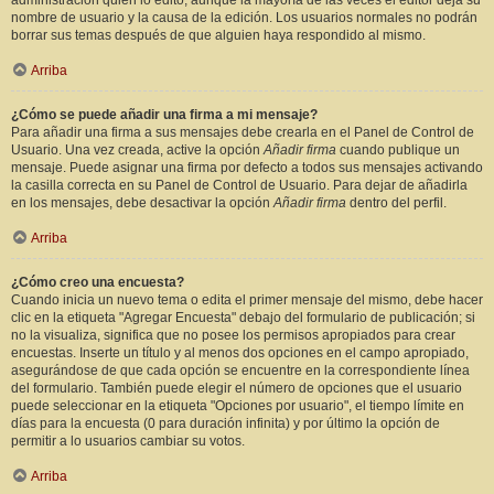
administración quién lo editó, aunque la mayoría de las veces el editor deja su
nombre de usuario y la causa de la edición. Los usuarios normales no podrán
borrar sus temas después de que alguien haya respondido al mismo.
Arriba
¿Cómo se puede añadir una firma a mi mensaje?
Para añadir una firma a sus mensajes debe crearla en el Panel de Control de
Usuario. Una vez creada, active la opción
Añadir firma
cuando publique un
mensaje. Puede asignar una firma por defecto a todos sus mensajes activando
la casilla correcta en su Panel de Control de Usuario. Para dejar de añadirla
en los mensajes, debe desactivar la opción
Añadir firma
dentro del perfil.
Arriba
¿Cómo creo una encuesta?
Cuando inicia un nuevo tema o edita el primer mensaje del mismo, debe hacer
clic en la etiqueta "Agregar Encuesta" debajo del formulario de publicación; si
no la visualiza, significa que no posee los permisos apropiados para crear
encuestas. Inserte un título y al menos dos opciones en el campo apropiado,
asegurándose de que cada opción se encuentre en la correspondiente línea
del formulario. También puede elegir el número de opciones que el usuario
puede seleccionar en la etiqueta "Opciones por usuario", el tiempo límite en
días para la encuesta (0 para duración infinita) y por último la opción de
permitir a lo usuarios cambiar su votos.
Arriba