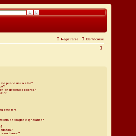
B
B
u
ú
s
s
c
q
a
u
r
e
d
a
a
Registrarse
Identificarse
v
a
B
n
z
u
a
d
a
s
c
a
 me puedo unir a ellos?
r
upo?
n en diferentes colores?
ado"?
en este foro!
mi lista de Amigos e Ignorados?
s?
esultado?
na en blanco?