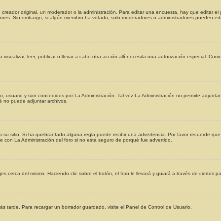
reador original, un moderador o la administración. Para editar una encuesta, hay que editar el 
ciones. Sin embargo, si algún miembro ha votado, solo moderadores o administradores pueden edi
 visualizar, leer, publicar o llevar a cabo otra acción allí necesita una autorización especial. 
o, usuario y son concedidos por La Administración. Tal vez La Administración no permite adjunta
é no puede adjuntar archivos.
a su sitio. Si ha quebrantado alguna regla puede recibir una advertencia. Por favor recuerde que
 con La Administración del foro si no está seguro de porqué fue advertido.
es cerca del mismo. Haciendo clic sobre el botón, el foro le llevará y guiará a través de ciertos 
s tarde. Para recargar un borrador guardado, visite el Panel de Control de Usuario.