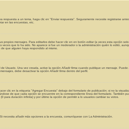
a respuesta a un tema, haga clic en "Enviar respuesta". Seguramente necesite registrarse antes
ar en las encuestas, etc.
us propios mensajes. Para editarlos debe hacer clic en en botón
editar
(a veces esta opción solo 
 veces que lo ha sido. No aparece si fue un moderador o la administración quién lo editó, aunqu
s de que alguien haya respondido al mismo.
l de Usuario. Una vez creada, active la opción
Añadir firma
cuando publique un mensaje. Puede as
s mensajes, debe desactivar la opción
Añadir firma
dentro del perfil.
er clic en la etiqueta "Agregar Encuesta" debajo del formulario de publicación; si no la visuali
ándose de que cada opción se encuentre en la correspondiente línea del formulario. También pu
0 para duración infinita) y por último la opción de permitir a lo usuarios cambiar su votos.
n. Si necesita añadir más opciones a la encuesta, comuníquese con La Administración.