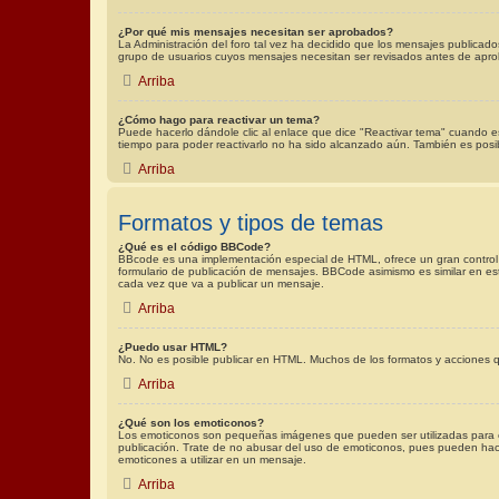
¿Por qué mis mensajes necesitan ser aprobados?
La Administración del foro tal vez ha decidido que los mensajes publicad
grupo de usuarios cuyos mensajes necesitan ser revisados antes de aprob
Arriba
¿Cómo hago para reactivar un tema?
Puede hacerlo dándole clic al enlace que dice "Reactivar tema" cuando est
tiempo para poder reactivarlo no ha sido alcanzado aún. También es posib
Arriba
Formatos y tipos de temas
¿Qué es el código BBCode?
BBcode es una implementación especial de HTML, ofrece un gran control de
formulario de publicación de mensajes. BBCode asimismo es similar en est
cada vez que va a publicar un mensaje.
Arriba
¿Puedo usar HTML?
No. No es posible publicar en HTML. Muchos de los formatos y acciones 
Arriba
¿Qué son los emoticonos?
Los emoticonos son pequeñas imágenes que pueden ser utilizadas para expr
publicación. Trate de no abusar del uso de emoticonos, pues pueden hacer
emoticones a utilizar en un mensaje.
Arriba