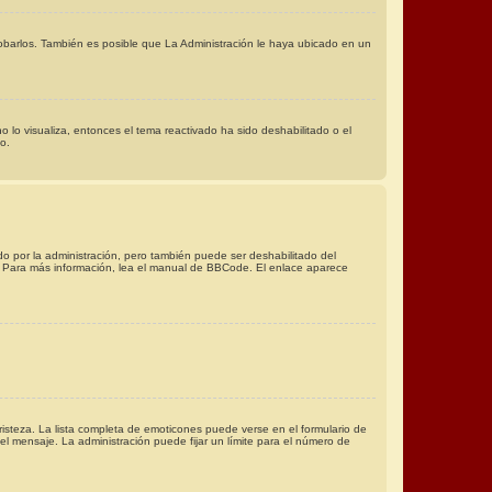
robarlos. También es posible que La Administración le haya ubicado en un
o lo visualiza, entonces el tema reactivado ha sido deshabilitado o el
o.
o por la administración, pero también puede ser deshabilitado del
 >. Para más información, lea el manual de BBCode. El enlace aparece
isteza. La lista completa de emoticones puede verse en el formulario de
l mensaje. La administración puede fijar un límite para el número de