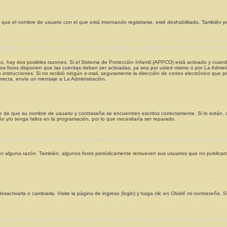
o que el nombre de usuario con el que está intentando registrarse, esté deshabilitado. También 
to, hay dos posibles razones. Si el Sistema de Protección Infantil (APPCO) está activado y cuando
unos foros disponen que las cuentas deben ser activadas, ya sea por usted mismo o por La Adminis
 las instrucciones. Si no recibió ningún e-mail, seguramente la dirección de correo electrónico que p
rrecta, envíe un mensaje a La Administración.
se de que su nombre de usuario y contraseña se encuentren escritos correctamente. Si lo están
o y/o tenga fallos en la programación, por lo que necesitaría ser reparado.
or alguna razón. También, algunos foros periódicamente remueven sus usuarios que no publicaron
ctivarla o cambiarla. Visite la página de ingreso (login) y haga clic en
Olvidé mi contraseña
. 