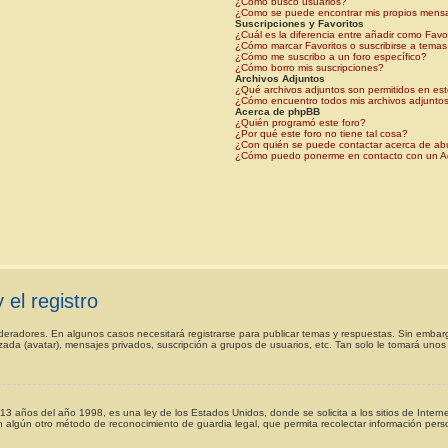
¿Cómo busco usuarios?
¿Como se puede encontrar mis propios mens
Suscripciones y Favoritos
¿Cuál es la diferencia entre añadir como Favo
¿Cómo marcar Favoritos o suscribirse a temas
¿Cómo me suscribo a un foro específico?
¿Cómo borro mis suscripciones?
Archivos Adjuntos
¿Qué archivos adjuntos son permitidos en est
¿Cómo encuentro todos mis archivos adjunto
Acerca de phpBB
¿Quién programó este foro?
¿Por qué este foro no tiene tal cosa?
¿Con quién se puede contactar acerca de abu
¿Cómo puedo ponerme en contacto con un Ad
 el registro
oderadores. En algunos casos necesitará registrarse para publicar temas y respuestas. Sin embarg
izada (avatar), mensajes privados, suscripción a grupos de usuarios, etc. Tan solo le tomará u
ños del año 1998, es una ley de los Estados Unidos, donde se solicita a los sitios de Internet,
on algún otro método de reconocimiento de guardia legal, que permita recolectar información pers