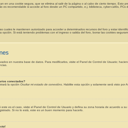
an en una cookie segura, que se elimina al salir de la página o al cabo de cierto tiempo. Esto 
o es recomendable si accede al foro desde un PC compartido, e.j. biblioteca, cyber-cafés, PCs de u
 las cuales le mantienen autorizado para acceder a determinados recursos del foro y estar identi
o la opción. Si está teniendo problemas con el ingreso o salida del foro, borrar las cookies segur
ones
ivados en nuestra base de datos. Para modificarlos, visite el Panel de Control de Usuario; hacie
ncias.
arios conectados?
trará la opción
Ocultar mi estado de conexións
. Habilite esta opción y solamente será visto po
i este es el caso, visite el Panel de Control de Usuario y defina su zona horaria de acuerdo a su
gistrado. Si no lo está, este es un buen momento para hacerlo.
cto!