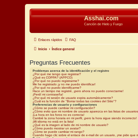
Asshai.com
Canción de Hielo y Fuego
Enlaces rápidos
FAQ
Inicio
Índice general
Preguntas Frecuentes
Problemas acerca de la identificación y el registro
¿Por qué me tengo que registrar?
¿Qué es COPPA? (APPCO)
¿Por qué no puedo registrarme?
Me he registrado ¡y no me puedo identificar!
¿Por qué no puedo identificarme?
Hace un tiempo me registré, ¡pero ahora no puedo conectarme!
¡Perdí mi contraseña!
¿Por qué mi sesión de usuario expira automáticamente?
¿Cuál es la función de "Borrar todas las cookies del Sitio"?
Preferencias de usuario y configuraciones
¿Cómo se puede cambiar mi configuración?
¿Cómo evito que mi nombre de usuario aparezca en las listas de usuario
¡La hora en los foros no es correcta!
Cambié la zona horaria en mi perfil, ¡pero la hora sigue siendo incorrecto!
¡Mi idioma no está en la lista!
¿Qué es la imagen al lado de mi nombre de usuario?
¿Cómo puedo mostrar un avatar?
¿Cómo se puede cambiar mi rango?
Cuando hago clic sobre el enlace de e-mail de un usuario, ¡me pide que m