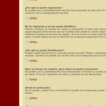
¿Por qué no puedo registrarme?
Es posible que La Administración del sitio haya baneado su dirección IP 
contacto con La Administración del sitio.
Arriba
Me he registrado ¡y no me puedo identificar!
Primero, verifique su nombre de usuario y contraseña. Si todo está correc
seguir algunas instrucciones que se le darán para activar la cuenta. Alg
brindará al finalizar el proceso de registro. Si se le envió un e-mail, siga
spam. Si está seguro de que la dirección de e-mail que proporcionó es co
Arriba
¿Por qué no puedo identificarme?
Existen varias razones por lo cuál esto puede suceder. Primero, asegúre
excluido. También es posible que el foro esté mal configurado por su dueñ
Arriba
Hace un tiempo me registré, ¡pero ahora no puedo conectarme!
Es posible que la administración haya desactivado o borrado su cuenta p
de datos. Si es así, registrese de nuevo y participe de las discuciones.
Arriba
¡Perdí mi contraseña!
No se asuste, ¡calma! Si su contraseña no puede ser recuperada puede desa
tiempo.
Arriba