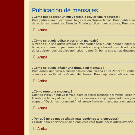
Publicación de mensajes
¿Cómo puedo crear un nuevo tema o enviar una respuesta?
Para publicar un nuevo tema, haga clic en "Nuevo tema". Para publicar un
de acciones permitidas. Ejemplo: Puede publicar nuevos temas, Puede vot
Arriba
¿Cómo se puede editar o borrar un mensaje?
A menos que sea administrador o moderador, solo puede borrar o editar s
tema, encontrará un pequeño texto indicando que ha sido modificado y las
de la edición. Los usuarios normales no podrán borrar sus temas despué
Arriba
¿Cómo se puede añadir una firma a mi mensaje?
Para añadir una firma a sus mensajes debe crearla en el Panel de Contro
correcta en su Panel de Control de Usuario. Para dejar de añadirla en lo
Arriba
¿Cómo creo una encuesta?
Cuando inicia un nuevo tema o edita el primer mensaje del mismo, debe hac
Inserte un título y al menos dos opciones en el campo apropiado, asegur
etiqueta "Opciones por usuario", el tiempo límite en días para la encuesta (
Arriba
¿Por qué no se puede añadir más opciones a la encuesta?
El límite para opciones de una encuesta está fijado por la administració
Arriba