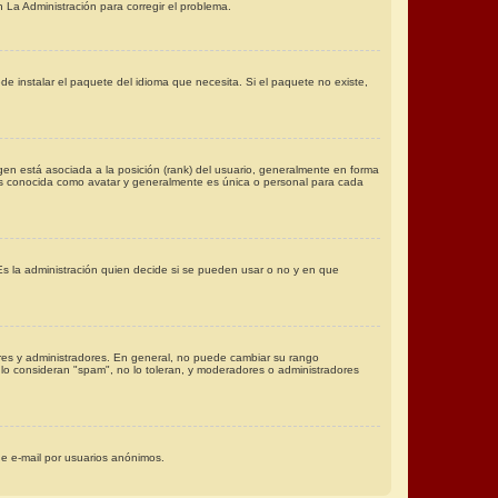
 La Administración para corregir el problema.
e instalar el paquete del idioma que necesita. Si el paquete no existe,
en está asociada a la posición (rank) del usuario, generalmente en forma
es conocida como avatar y generalmente es única o personal para cada
Es la administración quien decide si se pueden usar o no y en que
ores y administradores. En general, no puede cambiar su rango
s lo consideran "spam", no lo toleran, y moderadores o administradores
 de e-mail por usuarios anónimos.