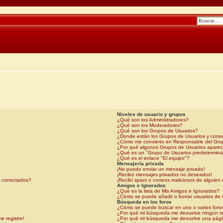
Niveles de usuario y grupos
¿Qué son los Administradores?
¿Qué son los Moderadores?
¿Qué son los Grupos de Usuarios?
¿Donde están los Grupos de Usuarios y como
¿Cómo me convierto en Responsable del Gr
¿Por qué algunos Grupos de Usuarios aparece
¿Qué es un "Grupo de Usuarios predetermin
¿Qué es el enlace "El equipo"?
Mensajería privada
¡No puedo enviar un mensaje privado!
¡Recibo mensajes privados no deseados!
s conectados?
¡Recibí spam o correos maliciosos de alguien 
Amigos e Ignorados
¿Qué es la lista de Mis Amigos e Ignorados?
¿Cómo se puede añadir o borrar usuarios de 
Búsqueda en los foros
¿Cómo se puede buscar en uno o varios foro
¿Por qué mi búsqueda me devuelve ningún r
e registre!
¿Por qué mi búsqueda me devuelve una pági