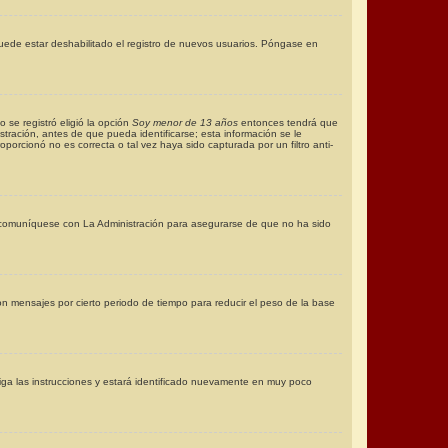
puede estar deshabilitado el registro de nuevos usuarios. Póngase en
 se registró eligió la opción
Soy menor de 13 años
entonces tendrá que
tración, antes de que pueda identificarse; esta información se le
roporcionó no es correcta o tal vez haya sido capturada por un filtro anti-
, comuníquese con La Administración para asegurarse de que no ha sido
 mensajes por cierto periodo de tiempo para reducir el peso de la base
Siga las instrucciones y estará identificado nuevamente en muy poco