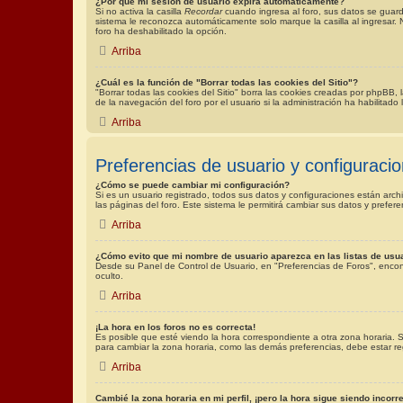
¿Por qué mi sesión de usuario expira automáticamente?
Si no activa la casilla
Recordar
cuando ingresa al foro, sus datos se guard
sistema le reconozca automáticamente solo marque la casilla al ingresar. N
foro ha deshabilitado la opción.
Arriba
¿Cuál es la función de "Borrar todas las cookies del Sitio"?
"Borrar todas las cookies del Sitio" borra las cookies creadas por phpBB,
de la navegación del foro por el usuario si la administración ha habilitad
Arriba
Preferencias de usuario y configuraci
¿Cómo se puede cambiar mi configuración?
Si es un usuario registrado, todos sus datos y configuraciones están arch
las páginas del foro. Este sistema le permitirá cambiar sus datos y prefere
Arriba
¿Cómo evito que mi nombre de usuario aparezca en las listas de usu
Desde su Panel de Control de Usuario, en "Preferencias de Foros", encon
oculto.
Arriba
¡La hora en los foros no es correcta!
Es posible que esté viendo la hora correspondiente a otra zona horaria. S
para cambiar la zona horaria, como las demás preferencias, debe estar re
Arriba
Cambié la zona horaria en mi perfil, ¡pero la hora sigue siendo incorre