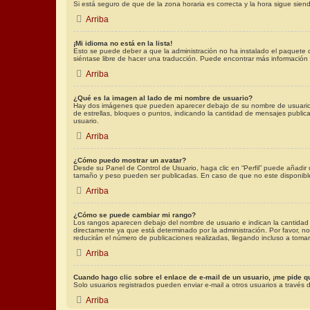
Si está seguro de que de la zona horaria es correcta y la hora sigue sie
Arriba
¡Mi idioma no está en la lista!
Esto se puede deber a que la administración no ha instalado el paquete d
siéntase libre de hacer una traducción. Puede encontrar más información 
Arriba
¿Qué es la imagen al lado de mi nombre de usuario?
Hay dos imágenes que pueden aparecer debajo de su nombre de usuario cua
de estrellas, bloques o puntos, indicando la cantidad de mensajes publ
usuario.
Arriba
¿Cómo puedo mostrar un avatar?
Desde su Panel de Control de Usuario, haga clic en “Perfil” puede añadir
tamaño y peso pueden ser publicadas. En caso de que no este disponible
Arriba
¿Cómo se puede cambiar mi rango?
Los rangos aparecen debajo del nombre de usuario e indican la cantidad d
directamente ya que está determinado por la administración. Por favor, no
reducirán el número de publicaciones realizadas, llegando incluso a tomar
Arriba
Cuando hago clic sobre el enlace de e-mail de un usuario, ¡me pide q
Solo usuarios registrados pueden enviar e-mail a otros usuarios a través de
Arriba