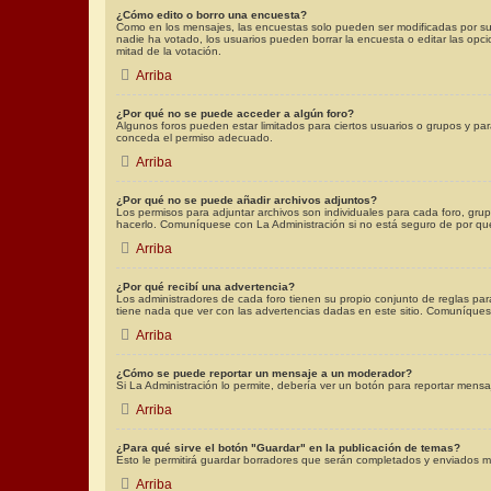
¿Cómo edito o borro una encuesta?
Como en los mensajes, las encuestas solo pueden ser modificadas por su c
nadie ha votado, los usuarios pueden borrar la encuesta o editar las op
mitad de la votación.
Arriba
¿Por qué no se puede acceder a algún foro?
Algunos foros pueden estar limitados para ciertos usuarios o grupos y para
conceda el permiso adecuado.
Arriba
¿Por qué no se puede añadir archivos adjuntos?
Los permisos para adjuntar archivos son individuales para cada foro, grup
hacerlo. Comuníquese con La Administración si no está seguro de por qu
Arriba
¿Por qué recibí una advertencia?
Los administradores de cada foro tienen su propio conjunto de reglas par
tiene nada que ver con las advertencias dadas en este sitio. Comuníquese
Arriba
¿Cómo se puede reportar un mensaje a un moderador?
Si La Administración lo permite, debería ver un botón para reportar mensaj
Arriba
¿Para qué sirve el botón "Guardar" en la publicación de temas?
Esto le permitirá guardar borradores que serán completados y enviados má
Arriba