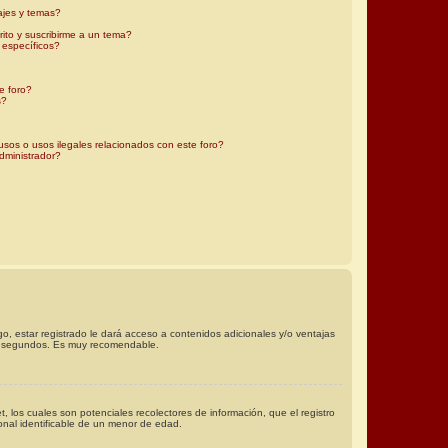
ajes y temas?
rito y suscribirme a un tema?
 específicos?
e foro?
s?
sos o usos ilegales relacionados con este foro?
ministrador?
o, estar registrado le dará acceso a contenidos adicionales y/o ventajas
nos segundos. Es muy recomendable.
 los cuales son potenciales recolectores de información, que el registro
onal identificable de un menor de edad.