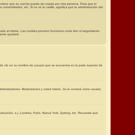
previene que su cuenta pueda ser usada por otra persona. Para que el
niversidades, etc. Si no ve la casilla, significa que la administración del
ficado al mismo. Las cookies proveen funciones como leer el seguimiento
amente ayudará.
ndo clic en su nombre de usuario que se encuentra en la parte superior de
r Administradores, Moderadores y usted mismo. Se le contará como usuario
 ubicación, e.j. Londres, París, Nueva York, Sydney, etc. Recuerde que