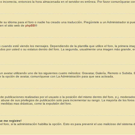
ndo incorrecta, entonces la hora almacenada en el servidor es errónea. Por favor comuníquese con
e su idioma para el foro o nadie ha creado una traducción. Pregúntele a un Administrador si pued
en el sitio web de
phpBB
®
ndo esté viendo los mensajes. Dependiendo de la plantilla que utilice el foro, la primera imag
icados por usted o su estatus dentro del foro. La segunda, usualmente una imagen más grande, 
 un avatar utilizando uno de los siguientes cuatro métodos: Gravatar, Galería, Remoto o Subida. 
 la opción de avatar, comuníquese con La Administración para que sea activada.
e publicaciones realizadas por el usuario o la posición del mismo dentro del foro, e.j. moderad
 abuse de sus privilegios de publicación solo para incrementar su rango. La mayoría de los foro
 medidas mas drásticas, como la expulsión del foro.
ue me registre!
l foro, si la administración habilita la opción. Esto es para prevenir el uso malicioso del sistema