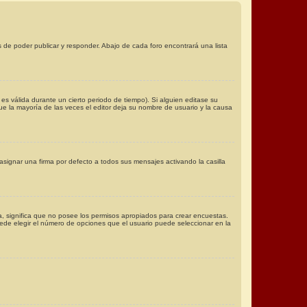
 de poder publicar y responder. Abajo de cada foro encontrará una lista
es válida durante un cierto periodo de tiempo). Si alguien editase su
e la mayoría de las veces el editor deja su nombre de usuario y la causa
ignar una firma por defecto a todos sus mensajes activando la casilla
za, significa que no posee los permisos apropiados para crear encuestas.
ede elegir el número de opciones que el usuario puede seleccionar en la