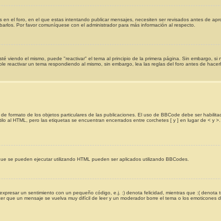
os en el foro, en el que estas intentando publicar mensajes, necesiten ser revisados antes de ap
arlos. Por favor comuníquese con el administrador para más información al respecto.
é viendo el mismo, puede "reactivar" el tema al principio de la primera página. Sin embargo, si n
le reactivar un tema respondiendo al mismo, sin embargo, lea las reglas del foro antes de hacerl
 formato de los objetos particulares de las publicaciones. El uso de BBCode debe ser habilitad
ilo al HTML, pero las etiquetas se encuentran encerrados entre corchetes [ y ] en lugar de < y
que se pueden ejecutar utilizando HTML pueden ser aplicados utilizando BBCodes.
esar un sentimiento con un pequeño código, e.j. :) denota felicidad, mientras que :( denota tr
 que un mensaje se vuelva muy difícil de leer y un moderador borre el tema o los emoticones de