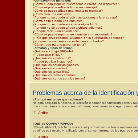
Publicación de mensajes
¿Cómo puedo crear un nuevo tema o enviar una respuesta?
¿Cómo se puede editar o borrar un mensaje?
¿Cómo se puede añadir una firma a mi mensaje?
¿Cómo creo una encuesta?
¿Por qué no se puede añadir más opciones a la encuesta?
¿Cómo edito o borro una encuesta?
¿Por qué no se puede acceder a algún foro?
¿Por qué no se puede añadir archivos adjuntos?
¿Por qué recibí una advertencia?
¿Cómo se puede reportar un mensaje a un moderador?
¿Para qué sirve el botón "Guardar" en la publicación de temas?
¿Por qué mis mensajes necesitan ser aprobados?
¿Cómo hago para reactivar un tema?
Formatos y tipos de temas
¿Qué es el código BBCode?
¿Puedo usar HTML?
¿Qué son los emoticonos?
¿Puedo publicar imagenes?
¿Qué son los anuncios globales?
¿Qué son los anuncios?
¿Qué son los temas fijos?
¿Qué son los temas cerrados?
¿Qué son los iconos para los temas?
Problemas acerca de la identificación y
¿Por qué me tengo que registrar?
No está obligado a hacerlo, la decisión la toman los Administradores y M
que como usuario invitado no disfrutaría, como tener su imagen personal
Arriba
¿Qué es COPPA? (APPCO)
COPPA, APPCO, o Acta de Privacidad y Protección de Niños menores de 13 a
de niños sea escrito y ratificado con el consentimiento de los padres o c
Arriba