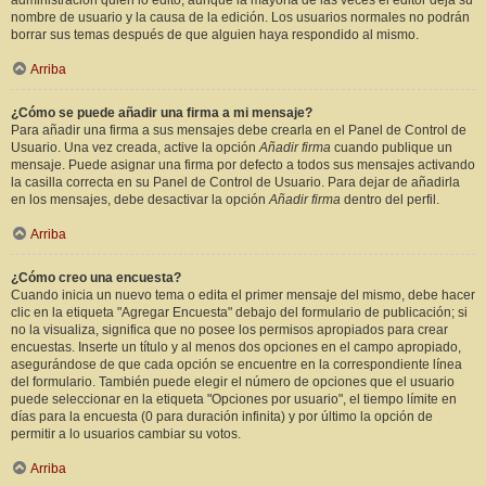
administración quién lo editó, aunque la mayoría de las veces el editor deja su
nombre de usuario y la causa de la edición. Los usuarios normales no podrán
borrar sus temas después de que alguien haya respondido al mismo.
Arriba
¿Cómo se puede añadir una firma a mi mensaje?
Para añadir una firma a sus mensajes debe crearla en el Panel de Control de
Usuario. Una vez creada, active la opción
Añadir firma
cuando publique un
mensaje. Puede asignar una firma por defecto a todos sus mensajes activando
la casilla correcta en su Panel de Control de Usuario. Para dejar de añadirla
en los mensajes, debe desactivar la opción
Añadir firma
dentro del perfil.
Arriba
¿Cómo creo una encuesta?
Cuando inicia un nuevo tema o edita el primer mensaje del mismo, debe hacer
clic en la etiqueta "Agregar Encuesta" debajo del formulario de publicación; si
no la visualiza, significa que no posee los permisos apropiados para crear
encuestas. Inserte un título y al menos dos opciones en el campo apropiado,
asegurándose de que cada opción se encuentre en la correspondiente línea
del formulario. También puede elegir el número de opciones que el usuario
puede seleccionar en la etiqueta "Opciones por usuario", el tiempo límite en
días para la encuesta (0 para duración infinita) y por último la opción de
permitir a lo usuarios cambiar su votos.
Arriba