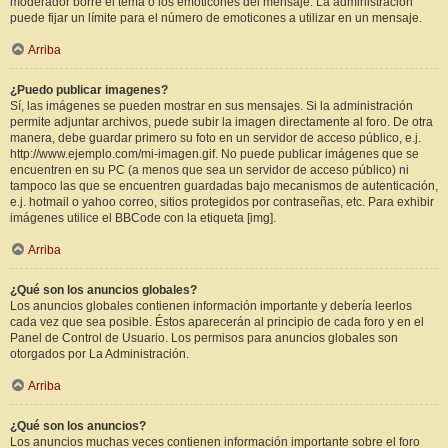
moderador borre el tema o los emoticones del mensaje. La administración
puede fijar un límite para el número de emoticones a utilizar en un mensaje.
Arriba
¿Puedo publicar imagenes?
Sí, las imágenes se pueden mostrar en sus mensajes. Si la administración
permite adjuntar archivos, puede subir la imagen directamente al foro. De otra
manera, debe guardar primero su foto en un servidor de acceso público, e.j.
http://www.ejemplo.com/mi-imagen.gif. No puede publicar imágenes que se
encuentren en su PC (a menos que sea un servidor de acceso público) ni
tampoco las que se encuentren guardadas bajo mecanismos de autenticación,
e.j. hotmail o yahoo correo, sitios protegidos por contraseñas, etc. Para exhibir
imágenes utilice el BBCode con la etiqueta [img].
Arriba
¿Qué son los anuncios globales?
Los anuncios globales contienen información importante y debería leerlos
cada vez que sea posible. Éstos aparecerán al principio de cada foro y en el
Panel de Control de Usuario. Los permisos para anuncios globales son
otorgados por La Administración.
Arriba
¿Qué son los anuncios?
Los anuncios muchas veces contienen información importante sobre el foro