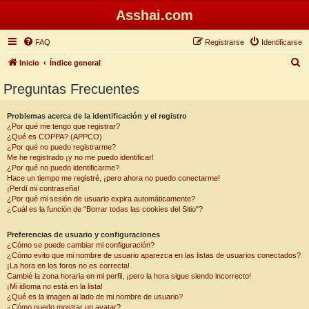
Asshai.com
FAQ
Registrarse
Identificarse
B
Inicio
Índice general
u
Preguntas Frecuentes
s
c
Problemas acerca de la identificación y el registro
¿Por qué me tengo que registrar?
a
¿Qué es COPPA? (APPCO)
r
¿Por qué no puedo registrarme?
Me he registrado ¡y no me puedo identificar!
¿Por qué no puedo identificarme?
Hace un tiempo me registré, ¡pero ahora no puedo conectarme!
¡Perdí mi contraseña!
¿Por qué mi sesión de usuario expira automáticamente?
¿Cuál es la función de "Borrar todas las cookies del Sitio"?
Preferencias de usuario y configuraciones
¿Cómo se puede cambiar mi configuración?
¿Cómo evito que mi nombre de usuario aparezca en las listas de usuarios conectados?
¡La hora en los foros no es correcta!
Cambié la zona horaria en mi perfil, ¡pero la hora sigue siendo incorrecto!
¡Mi idioma no está en la lista!
¿Qué es la imagen al lado de mi nombre de usuario?
¿Cómo puedo mostrar un avatar?