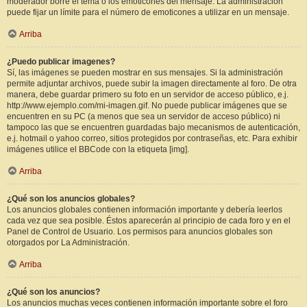
moderador borre el tema o los emoticones del mensaje. La administración
puede fijar un límite para el número de emoticones a utilizar en un mensaje.
Arriba
¿Puedo publicar imagenes?
Sí, las imágenes se pueden mostrar en sus mensajes. Si la administración
permite adjuntar archivos, puede subir la imagen directamente al foro. De otra
manera, debe guardar primero su foto en un servidor de acceso público, e.j.
http://www.ejemplo.com/mi-imagen.gif. No puede publicar imágenes que se
encuentren en su PC (a menos que sea un servidor de acceso público) ni
tampoco las que se encuentren guardadas bajo mecanismos de autenticación,
e.j. hotmail o yahoo correo, sitios protegidos por contraseñas, etc. Para exhibir
imágenes utilice el BBCode con la etiqueta [img].
Arriba
¿Qué son los anuncios globales?
Los anuncios globales contienen información importante y debería leerlos
cada vez que sea posible. Éstos aparecerán al principio de cada foro y en el
Panel de Control de Usuario. Los permisos para anuncios globales son
otorgados por La Administración.
Arriba
¿Qué son los anuncios?
Los anuncios muchas veces contienen información importante sobre el foro