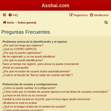
Asshai.com
FAQ
Registrarse
Identificarse
B
Inicio
Índice general
u
Preguntas Frecuentes
s
c
Problemas acerca de la identificación y el registro
¿Por qué me tengo que registrar?
a
¿Qué es COPPA? (APPCO)
r
¿Por qué no puedo registrarme?
Me he registrado ¡y no me puedo identificar!
¿Por qué no puedo identificarme?
Hace un tiempo me registré, ¡pero ahora no puedo conectarme!
¡Perdí mi contraseña!
¿Por qué mi sesión de usuario expira automáticamente?
¿Cuál es la función de "Borrar todas las cookies del Sitio"?
Preferencias de usuario y configuraciones
¿Cómo se puede cambiar mi configuración?
¿Cómo evito que mi nombre de usuario aparezca en las listas de usuarios conectados?
¡La hora en los foros no es correcta!
Cambié la zona horaria en mi perfil, ¡pero la hora sigue siendo incorrecto!
¡Mi idioma no está en la lista!
¿Qué es la imagen al lado de mi nombre de usuario?
¿Cómo puedo mostrar un avatar?