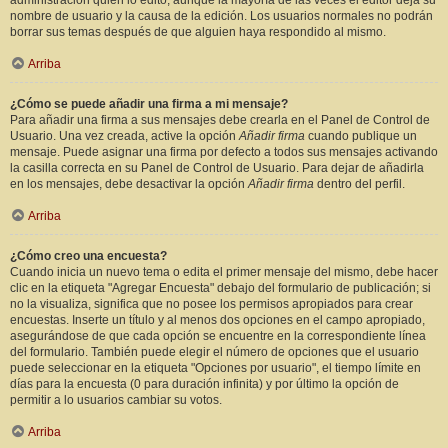
administración quién lo editó, aunque la mayoría de las veces el editor deja su
nombre de usuario y la causa de la edición. Los usuarios normales no podrán
borrar sus temas después de que alguien haya respondido al mismo.
Arriba
¿Cómo se puede añadir una firma a mi mensaje?
Para añadir una firma a sus mensajes debe crearla en el Panel de Control de
Usuario. Una vez creada, active la opción
Añadir firma
cuando publique un
mensaje. Puede asignar una firma por defecto a todos sus mensajes activando
la casilla correcta en su Panel de Control de Usuario. Para dejar de añadirla
en los mensajes, debe desactivar la opción
Añadir firma
dentro del perfil.
Arriba
¿Cómo creo una encuesta?
Cuando inicia un nuevo tema o edita el primer mensaje del mismo, debe hacer
clic en la etiqueta "Agregar Encuesta" debajo del formulario de publicación; si
no la visualiza, significa que no posee los permisos apropiados para crear
encuestas. Inserte un título y al menos dos opciones en el campo apropiado,
asegurándose de que cada opción se encuentre en la correspondiente línea
del formulario. También puede elegir el número de opciones que el usuario
puede seleccionar en la etiqueta "Opciones por usuario", el tiempo límite en
días para la encuesta (0 para duración infinita) y por último la opción de
permitir a lo usuarios cambiar su votos.
Arriba