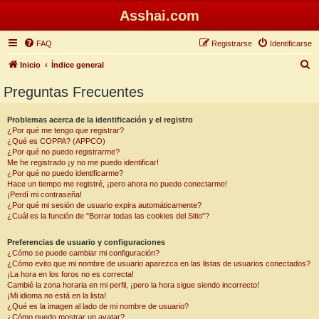
Asshai.com
FAQ
Registrarse
Identificarse
B
Inicio
Índice general
u
Preguntas Frecuentes
s
c
Problemas acerca de la identificación y el registro
¿Por qué me tengo que registrar?
a
¿Qué es COPPA? (APPCO)
r
¿Por qué no puedo registrarme?
Me he registrado ¡y no me puedo identificar!
¿Por qué no puedo identificarme?
Hace un tiempo me registré, ¡pero ahora no puedo conectarme!
¡Perdí mi contraseña!
¿Por qué mi sesión de usuario expira automáticamente?
¿Cuál es la función de "Borrar todas las cookies del Sitio"?
Preferencias de usuario y configuraciones
¿Cómo se puede cambiar mi configuración?
¿Cómo evito que mi nombre de usuario aparezca en las listas de usuarios conectados?
¡La hora en los foros no es correcta!
Cambié la zona horaria en mi perfil, ¡pero la hora sigue siendo incorrecto!
¡Mi idioma no está en la lista!
¿Qué es la imagen al lado de mi nombre de usuario?
¿Cómo puedo mostrar un avatar?