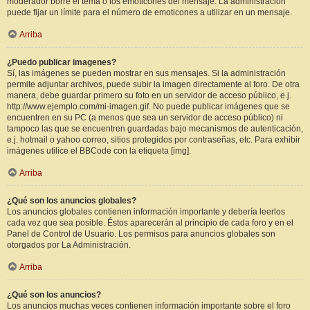
moderador borre el tema o los emoticones del mensaje. La administración
puede fijar un límite para el número de emoticones a utilizar en un mensaje.
Arriba
¿Puedo publicar imagenes?
Sí, las imágenes se pueden mostrar en sus mensajes. Si la administración
permite adjuntar archivos, puede subir la imagen directamente al foro. De otra
manera, debe guardar primero su foto en un servidor de acceso público, e.j.
http://www.ejemplo.com/mi-imagen.gif. No puede publicar imágenes que se
encuentren en su PC (a menos que sea un servidor de acceso público) ni
tampoco las que se encuentren guardadas bajo mecanismos de autenticación,
e.j. hotmail o yahoo correo, sitios protegidos por contraseñas, etc. Para exhibir
imágenes utilice el BBCode con la etiqueta [img].
Arriba
¿Qué son los anuncios globales?
Los anuncios globales contienen información importante y debería leerlos
cada vez que sea posible. Éstos aparecerán al principio de cada foro y en el
Panel de Control de Usuario. Los permisos para anuncios globales son
otorgados por La Administración.
Arriba
¿Qué son los anuncios?
Los anuncios muchas veces contienen información importante sobre el foro