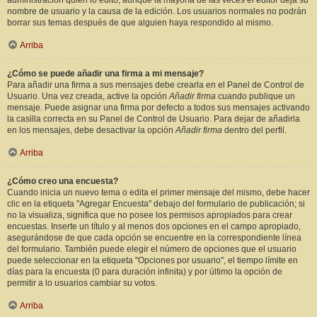
administración quién lo editó, aunque la mayoría de las veces el editor deja su
nombre de usuario y la causa de la edición. Los usuarios normales no podrán
borrar sus temas después de que alguien haya respondido al mismo.
Arriba
¿Cómo se puede añadir una firma a mi mensaje?
Para añadir una firma a sus mensajes debe crearla en el Panel de Control de
Usuario. Una vez creada, active la opción
Añadir firma
cuando publique un
mensaje. Puede asignar una firma por defecto a todos sus mensajes activando
la casilla correcta en su Panel de Control de Usuario. Para dejar de añadirla
en los mensajes, debe desactivar la opción
Añadir firma
dentro del perfil.
Arriba
¿Cómo creo una encuesta?
Cuando inicia un nuevo tema o edita el primer mensaje del mismo, debe hacer
clic en la etiqueta "Agregar Encuesta" debajo del formulario de publicación; si
no la visualiza, significa que no posee los permisos apropiados para crear
encuestas. Inserte un título y al menos dos opciones en el campo apropiado,
asegurándose de que cada opción se encuentre en la correspondiente línea
del formulario. También puede elegir el número de opciones que el usuario
puede seleccionar en la etiqueta "Opciones por usuario", el tiempo límite en
días para la encuesta (0 para duración infinita) y por último la opción de
permitir a lo usuarios cambiar su votos.
Arriba