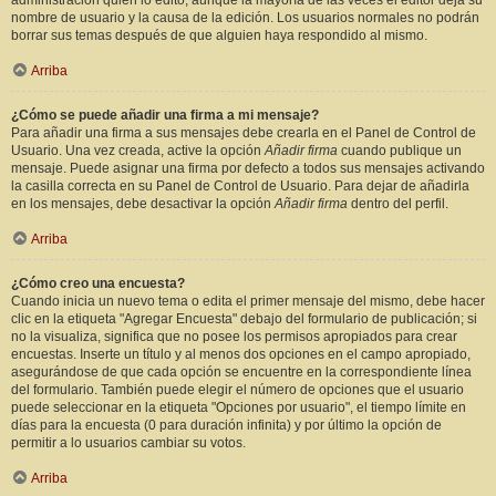
administración quién lo editó, aunque la mayoría de las veces el editor deja su
nombre de usuario y la causa de la edición. Los usuarios normales no podrán
borrar sus temas después de que alguien haya respondido al mismo.
Arriba
¿Cómo se puede añadir una firma a mi mensaje?
Para añadir una firma a sus mensajes debe crearla en el Panel de Control de
Usuario. Una vez creada, active la opción
Añadir firma
cuando publique un
mensaje. Puede asignar una firma por defecto a todos sus mensajes activando
la casilla correcta en su Panel de Control de Usuario. Para dejar de añadirla
en los mensajes, debe desactivar la opción
Añadir firma
dentro del perfil.
Arriba
¿Cómo creo una encuesta?
Cuando inicia un nuevo tema o edita el primer mensaje del mismo, debe hacer
clic en la etiqueta "Agregar Encuesta" debajo del formulario de publicación; si
no la visualiza, significa que no posee los permisos apropiados para crear
encuestas. Inserte un título y al menos dos opciones en el campo apropiado,
asegurándose de que cada opción se encuentre en la correspondiente línea
del formulario. También puede elegir el número de opciones que el usuario
puede seleccionar en la etiqueta "Opciones por usuario", el tiempo límite en
días para la encuesta (0 para duración infinita) y por último la opción de
permitir a lo usuarios cambiar su votos.
Arriba