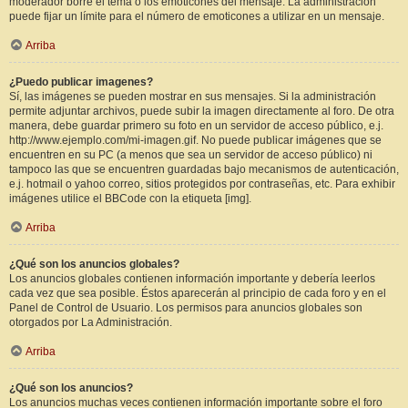
moderador borre el tema o los emoticones del mensaje. La administración
puede fijar un límite para el número de emoticones a utilizar en un mensaje.
Arriba
¿Puedo publicar imagenes?
Sí, las imágenes se pueden mostrar en sus mensajes. Si la administración
permite adjuntar archivos, puede subir la imagen directamente al foro. De otra
manera, debe guardar primero su foto en un servidor de acceso público, e.j.
http://www.ejemplo.com/mi-imagen.gif. No puede publicar imágenes que se
encuentren en su PC (a menos que sea un servidor de acceso público) ni
tampoco las que se encuentren guardadas bajo mecanismos de autenticación,
e.j. hotmail o yahoo correo, sitios protegidos por contraseñas, etc. Para exhibir
imágenes utilice el BBCode con la etiqueta [img].
Arriba
¿Qué son los anuncios globales?
Los anuncios globales contienen información importante y debería leerlos
cada vez que sea posible. Éstos aparecerán al principio de cada foro y en el
Panel de Control de Usuario. Los permisos para anuncios globales son
otorgados por La Administración.
Arriba
¿Qué son los anuncios?
Los anuncios muchas veces contienen información importante sobre el foro