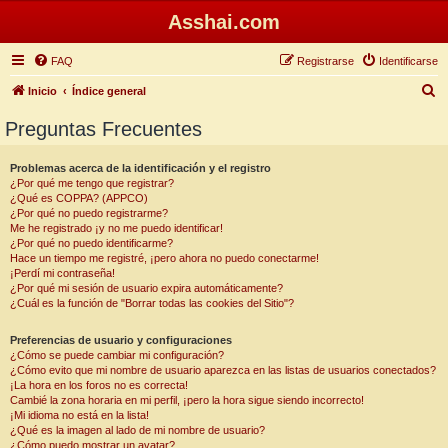
Asshai.com
FAQ
Registrarse
Identificarse
B
Inicio
Índice general
u
Preguntas Frecuentes
s
c
Problemas acerca de la identificación y el registro
¿Por qué me tengo que registrar?
a
¿Qué es COPPA? (APPCO)
r
¿Por qué no puedo registrarme?
Me he registrado ¡y no me puedo identificar!
¿Por qué no puedo identificarme?
Hace un tiempo me registré, ¡pero ahora no puedo conectarme!
¡Perdí mi contraseña!
¿Por qué mi sesión de usuario expira automáticamente?
¿Cuál es la función de "Borrar todas las cookies del Sitio"?
Preferencias de usuario y configuraciones
¿Cómo se puede cambiar mi configuración?
¿Cómo evito que mi nombre de usuario aparezca en las listas de usuarios conectados?
¡La hora en los foros no es correcta!
Cambié la zona horaria en mi perfil, ¡pero la hora sigue siendo incorrecto!
¡Mi idioma no está en la lista!
¿Qué es la imagen al lado de mi nombre de usuario?
¿Cómo puedo mostrar un avatar?