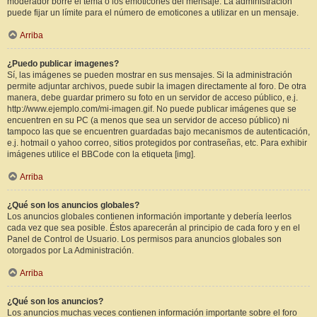
moderador borre el tema o los emoticones del mensaje. La administración
puede fijar un límite para el número de emoticones a utilizar en un mensaje.
Arriba
¿Puedo publicar imagenes?
Sí, las imágenes se pueden mostrar en sus mensajes. Si la administración
permite adjuntar archivos, puede subir la imagen directamente al foro. De otra
manera, debe guardar primero su foto en un servidor de acceso público, e.j.
http://www.ejemplo.com/mi-imagen.gif. No puede publicar imágenes que se
encuentren en su PC (a menos que sea un servidor de acceso público) ni
tampoco las que se encuentren guardadas bajo mecanismos de autenticación,
e.j. hotmail o yahoo correo, sitios protegidos por contraseñas, etc. Para exhibir
imágenes utilice el BBCode con la etiqueta [img].
Arriba
¿Qué son los anuncios globales?
Los anuncios globales contienen información importante y debería leerlos
cada vez que sea posible. Éstos aparecerán al principio de cada foro y en el
Panel de Control de Usuario. Los permisos para anuncios globales son
otorgados por La Administración.
Arriba
¿Qué son los anuncios?
Los anuncios muchas veces contienen información importante sobre el foro