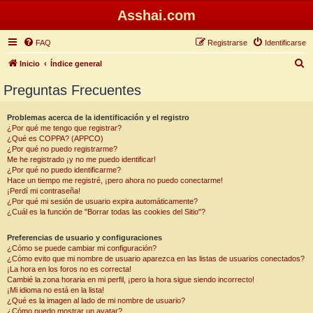
Asshai.com
FAQ
Registrarse
Identificarse
B
Inicio
Índice general
u
Preguntas Frecuentes
s
c
Problemas acerca de la identificación y el registro
¿Por qué me tengo que registrar?
a
¿Qué es COPPA? (APPCO)
r
¿Por qué no puedo registrarme?
Me he registrado ¡y no me puedo identificar!
¿Por qué no puedo identificarme?
Hace un tiempo me registré, ¡pero ahora no puedo conectarme!
¡Perdí mi contraseña!
¿Por qué mi sesión de usuario expira automáticamente?
¿Cuál es la función de "Borrar todas las cookies del Sitio"?
Preferencias de usuario y configuraciones
¿Cómo se puede cambiar mi configuración?
¿Cómo evito que mi nombre de usuario aparezca en las listas de usuarios conectados?
¡La hora en los foros no es correcta!
Cambié la zona horaria en mi perfil, ¡pero la hora sigue siendo incorrecto!
¡Mi idioma no está en la lista!
¿Qué es la imagen al lado de mi nombre de usuario?
¿Cómo puedo mostrar un avatar?