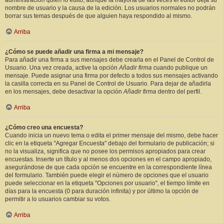
administración quién lo editó, aunque la mayoría de las veces el editor deja su
nombre de usuario y la causa de la edición. Los usuarios normales no podrán
borrar sus temas después de que alguien haya respondido al mismo.
Arriba
¿Cómo se puede añadir una firma a mi mensaje?
Para añadir una firma a sus mensajes debe crearla en el Panel de Control de
Usuario. Una vez creada, active la opción
Añadir firma
cuando publique un
mensaje. Puede asignar una firma por defecto a todos sus mensajes activando
la casilla correcta en su Panel de Control de Usuario. Para dejar de añadirla
en los mensajes, debe desactivar la opción
Añadir firma
dentro del perfil.
Arriba
¿Cómo creo una encuesta?
Cuando inicia un nuevo tema o edita el primer mensaje del mismo, debe hacer
clic en la etiqueta "Agregar Encuesta" debajo del formulario de publicación; si
no la visualiza, significa que no posee los permisos apropiados para crear
encuestas. Inserte un título y al menos dos opciones en el campo apropiado,
asegurándose de que cada opción se encuentre en la correspondiente línea
del formulario. También puede elegir el número de opciones que el usuario
puede seleccionar en la etiqueta "Opciones por usuario", el tiempo límite en
días para la encuesta (0 para duración infinita) y por último la opción de
permitir a lo usuarios cambiar su votos.
Arriba