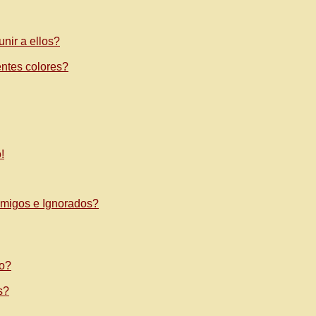
nir a ellos?
ntes colores?
!
Amigos e Ignorados?
co?
s?