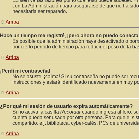
Existen varias razones por lo cuál esto puede suceder. 
con La Administración para asegurarse de que no ha sido 
necesitaría ser reparado.
Arriba
Hace un tiempo me registré, ¡pero ahora no puedo conecta
Es posible que la administración haya desactivado o bor
por cierto periodo de tiempo para reducir el peso de la ba
Arriba
¡Perdí mi contraseña!
No se asuste, ¡calma! Si su contraseña no puede ser recup
instrucciones y estará identificado nuevamente en muy p
Arriba
¿Por qué mi sesión de usuario expira automáticamente?
Si no activa la casilla
Recordar
cuando ingresa al foro, su
cuenta pueda ser usada por otra persona. Para que el si
compartido, e.j. biblioteca, cyber-cafés, PCs de universidad
Arriba