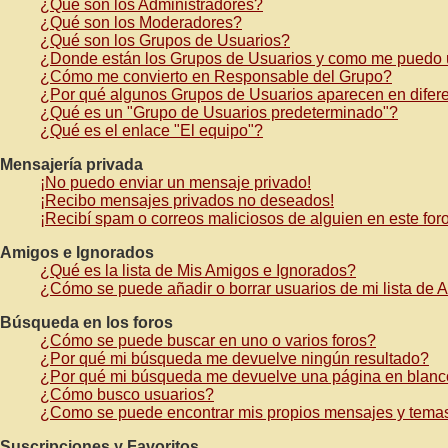
¿Qué son los Administradores?
¿Qué son los Moderadores?
¿Qué son los Grupos de Usuarios?
¿Donde están los Grupos de Usuarios y como me puedo u
¿Cómo me convierto en Responsable del Grupo?
¿Por qué algunos Grupos de Usuarios aparecen en difere
¿Qué es un "Grupo de Usuarios predeterminado"?
¿Qué es el enlace "El equipo"?
Mensajería privada
¡No puedo enviar un mensaje privado!
¡Recibo mensajes privados no deseados!
¡Recibí spam o correos maliciosos de alguien en este foro
Amigos e Ignorados
¿Qué es la lista de Mis Amigos e Ignorados?
¿Cómo se puede añadir o borrar usuarios de mi lista de 
Búsqueda en los foros
¿Cómo se puede buscar en uno o varios foros?
¿Por qué mi búsqueda me devuelve ningún resultado?
¿Por qué mi búsqueda me devuelve una página en blan
¿Cómo busco usuarios?
¿Como se puede encontrar mis propios mensajes y tema
Suscripciones y Favoritos