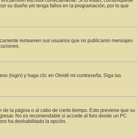
 encuentren escritos correctamente. Si lo están, comuníquese
or su dueño y/o tenga fallos en la programación, por lo que
ódicamente remueven sus usuarios que no publicaron mensajes
scuciones.
eso (login) y haga clic en
Olvidé mi contraseña
. Siga las
r de la página o al cabo de cierto tiempo. Esto previene que su
ngresar. No es recomendable si accede al foro desde un PC
foro ha deshabilitado la opción.