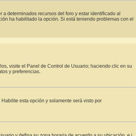
 a determinados recursos del foro y estar identificado al
ión ha habilitado la opción. Si está teniendo problemas con el
os, visite el Panel de Control de Usuario; haciendo clic en su
tos y preferencias.
. Habilite esta opción y solamente será visto por
Usuario y defina su zona horaria de acuerdo a su ubicación, e.j.