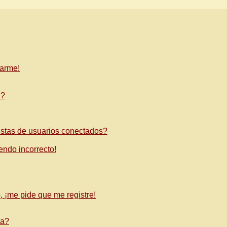
tarme!
"?
istas de usuarios conectados?
iendo incorrecto!
, ¡me pide que me registre!
ta?