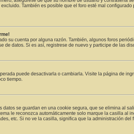
Primero, asegúrese de que su nombre de usuario y contraseña se
excluido. También es posible que el foro esté mal configurado p
rme!
rado su cuenta por alguna razón. También, algunos foros peri
se de datos. Si es así, registrese de nuevo y participe de las di
erada puede desactivarla o cambiarla. Visite la página de ingr
oco tiempo.
s datos se guardan en una cookie segura, que se elimina al sali
stema le reconozca automáticamente solo marque la casilla al i
es, etc. Si no ve la casilla, significa que la administración del 