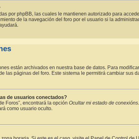
?
eadas por phpBB, las cuales le mantienen autorizado para acceder
ento de la navegación del foro por el usuario si la administrac
 ayudará.
ones
iones están archivados en nuestra base de datos. Para modificarl
e las páginas del foro. Este sistema le permitirá cambiar sus da
stas de usuarios conectados?
de Foros", encontrará la opción
Ocultar mi estado de conexións
rá como usuario oculto.
zona horaria. Si este es el caso, visite el Panel de Control de 