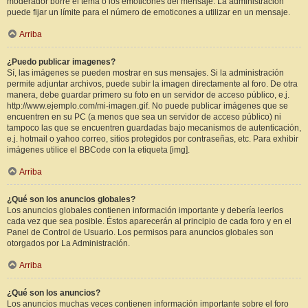
moderador borre el tema o los emoticones del mensaje. La administración
puede fijar un límite para el número de emoticones a utilizar en un mensaje.
Arriba
¿Puedo publicar imagenes?
Sí, las imágenes se pueden mostrar en sus mensajes. Si la administración
permite adjuntar archivos, puede subir la imagen directamente al foro. De otra
manera, debe guardar primero su foto en un servidor de acceso público, e.j.
http://www.ejemplo.com/mi-imagen.gif. No puede publicar imágenes que se
encuentren en su PC (a menos que sea un servidor de acceso público) ni
tampoco las que se encuentren guardadas bajo mecanismos de autenticación,
e.j. hotmail o yahoo correo, sitios protegidos por contraseñas, etc. Para exhibir
imágenes utilice el BBCode con la etiqueta [img].
Arriba
¿Qué son los anuncios globales?
Los anuncios globales contienen información importante y debería leerlos
cada vez que sea posible. Éstos aparecerán al principio de cada foro y en el
Panel de Control de Usuario. Los permisos para anuncios globales son
otorgados por La Administración.
Arriba
¿Qué son los anuncios?
Los anuncios muchas veces contienen información importante sobre el foro