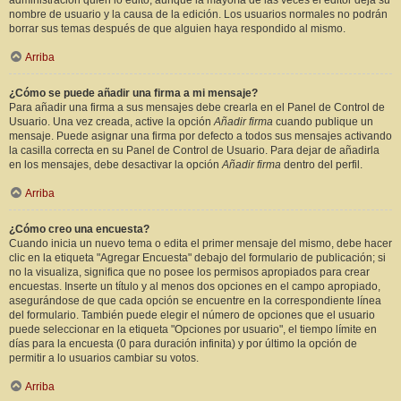
administración quién lo editó, aunque la mayoría de las veces el editor deja su
nombre de usuario y la causa de la edición. Los usuarios normales no podrán
borrar sus temas después de que alguien haya respondido al mismo.
Arriba
¿Cómo se puede añadir una firma a mi mensaje?
Para añadir una firma a sus mensajes debe crearla en el Panel de Control de
Usuario. Una vez creada, active la opción
Añadir firma
cuando publique un
mensaje. Puede asignar una firma por defecto a todos sus mensajes activando
la casilla correcta en su Panel de Control de Usuario. Para dejar de añadirla
en los mensajes, debe desactivar la opción
Añadir firma
dentro del perfil.
Arriba
¿Cómo creo una encuesta?
Cuando inicia un nuevo tema o edita el primer mensaje del mismo, debe hacer
clic en la etiqueta "Agregar Encuesta" debajo del formulario de publicación; si
no la visualiza, significa que no posee los permisos apropiados para crear
encuestas. Inserte un título y al menos dos opciones en el campo apropiado,
asegurándose de que cada opción se encuentre en la correspondiente línea
del formulario. También puede elegir el número de opciones que el usuario
puede seleccionar en la etiqueta "Opciones por usuario", el tiempo límite en
días para la encuesta (0 para duración infinita) y por último la opción de
permitir a lo usuarios cambiar su votos.
Arriba