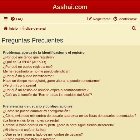
Asshai.com
FAQ
Registrarse
Identificarse
B
Inicio
Índice general
u
Preguntas Frecuentes
s
c
Problemas acerca de la identificación y el registro
¿Por qué me tengo que registrar?
a
¿Qué es COPPA? (APPCO)
r
¿Por qué no puedo registrarme?
Me he registrado ¡y no me puedo identificar!
¿Por qué no puedo identificarme?
Hace un tiempo me registré, ¡pero ahora no puedo conectarme!
¡Perdí mi contraseña!
¿Por qué mi sesión de usuario expira automáticamente?
¿Cuál es la función de "Borrar todas las cookies del Sitio"?
Preferencias de usuario y configuraciones
¿Cómo se puede cambiar mi configuración?
¿Cómo evito que mi nombre de usuario aparezca en las listas de usuarios conectados?
¡La hora en los foros no es correcta!
Cambié la zona horaria en mi perfil, ¡pero la hora sigue siendo incorrecto!
¡Mi idioma no está en la lista!
¿Qué es la imagen al lado de mi nombre de usuario?
¿Cómo puedo mostrar un avatar?