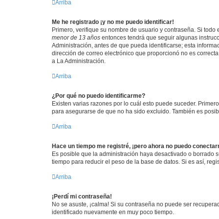
Arriba
Me he registrado ¡y no me puedo identificar!
Primero, verifique su nombre de usuario y contraseña. Si todo e
menor de 13 años
entonces tendrá que seguir algunas instrucc
Administración, antes de que pueda identificarse; esta informaci
dirección de correo electrónico que proporcionó no es correcta 
a La Administración.
Arriba
¿Por qué no puedo identificarme?
Existen varias razones por lo cuál esto puede suceder. Primer
para asegurarse de que no ha sido excluido. También es posible
Arriba
Hace un tiempo me registré, ¡pero ahora no puedo conecta
Es posible que la administración haya desactivado o borrado 
tiempo para reducir el peso de la base de datos. Si es así, regi
Arriba
¡Perdí mi contraseña!
No se asuste, ¡calma! Si su contraseña no puede ser recuperada
identificado nuevamente en muy poco tiempo.