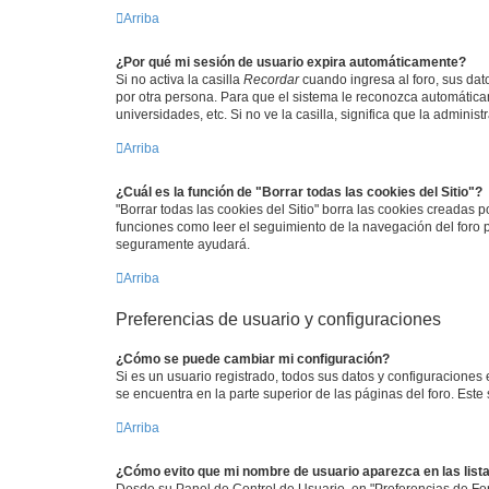
Arriba
¿Por qué mi sesión de usuario expira automáticamente?
Si no activa la casilla
Recordar
cuando ingresa al foro, sus dat
por otra persona. Para que el sistema le reconozca automáticam
universidades, etc. Si no ve la casilla, significa que la adminis
Arriba
¿Cuál es la función de "Borrar todas las cookies del Sitio"?
"Borrar todas las cookies del Sitio" borra las cookies creadas
funciones como leer el seguimiento de la navegación del foro po
seguramente ayudará.
Arriba
Preferencias de usuario y configuraciones
¿Cómo se puede cambiar mi configuración?
Si es un usuario registrado, todos sus datos y configuraciones
se encuentra en la parte superior de las páginas del foro. Este
Arriba
¿Cómo evito que mi nombre de usuario aparezca en las list
Desde su Panel de Control de Usuario, en "Preferencias de For