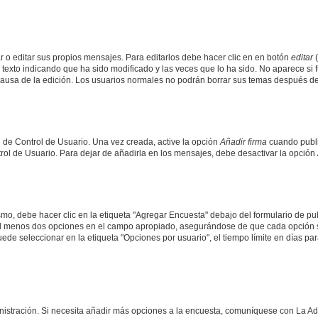
 o editar sus propios mensajes. Para editarlos debe hacer clic en en botón
editar
(
texto indicando que ha sido modificado y las veces que lo ha sido. No aparece si 
a causa de la edición. Los usuarios normales no podrán borrar sus temas después 
 de Control de Usuario. Una vez creada, active la opción
Añadir firma
cuando publi
trol de Usuario. Para dejar de añadirla en los mensajes, debe desactivar la opción
o, debe hacer clic en la etiqueta "Agregar Encuesta" debajo del formulario de publi
 al menos dos opciones en el campo apropiado, asegurándose de que cada opción se
 seleccionar en la etiqueta "Opciones por usuario", el tiempo límite en días para 
inistración. Si necesita añadir más opciones a la encuesta, comuníquese con La Ad