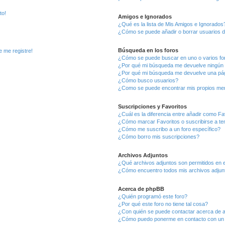
to!
Amigos e Ignorados
¿Qué es la lista de Mis Amigos e Ignorados
¿Cómo se puede añadir o borrar usuarios d
Búsqueda en los foros
e me registre!
¿Cómo se puede buscar en uno o varios fo
¿Por qué mi búsqueda me devuelve ningún 
¿Por qué mi búsqueda me devuelve una pág
¿Cómo busco usuarios?
¿Como se puede encontrar mis propios me
Suscripciones y Favoritos
¿Cuál es la diferencia entre añadir como Fa
¿Cómo marcar Favoritos o suscribirse a t
¿Cómo me suscribo a un foro específico?
¿Cómo borro mis suscripciones?
Archivos Adjuntos
¿Qué archivos adjuntos son permitidos en e
¿Cómo encuentro todos mis archivos adjun
Acerca de phpBB
¿Quién programó este foro?
¿Por qué este foro no tiene tal cosa?
¿Con quién se puede contactar acerca de a
¿Cómo puedo ponerme en contacto con un 