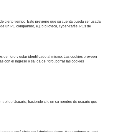
o de cierto tiempo. Esto previene que su cuenta pueda ser usada
de un PC compartido, e.j. biblioteca, cyber-cafés, PCs de
s del foro y estar identificado al mismo. Las cookies proveen
s con el ingreso o salida del foro, borrar las cookies
Control de Usuario; haciendo clic en su nombre de usuario que
solamente será visto por Administradores, Moderadores y usted