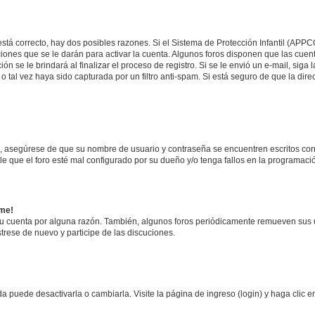
stá correcto, hay dos posibles razones. Si el Sistema de Protección Infantil (APPC
iones que se le darán para activar la cuenta. Algunos foros disponen que las cuen
ón se le brindará al finalizar el proceso de registro. Si se le envió un e-mail, siga
o tal vez haya sido capturada por un filtro anti-spam. Si está seguro de que la di
o, asegúrese de que su nombre de usuario y contraseña se encuentren escritos co
 que el foro esté mal configurado por su dueño y/o tenga fallos en la programació
rme!
su cuenta por alguna razón. También, algunos foros periódicamente remueven sus 
strese de nuevo y participe de las discuciones.
 puede desactivarla o cambiarla. Visite la página de ingreso (login) y haga clic 