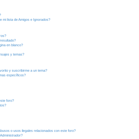
?
e mi lista de Amigos e Ignorados?
ros?
resultado?
ina en blanco?
nsajes y temas?
vorito y suscribirme a un tema?
emas específicos?
ste foro?
tos?
busos o usos ilegales relacionados con este foro?
Administrador?