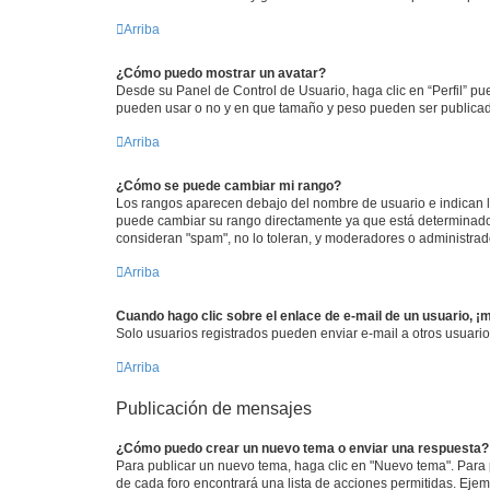
Arriba
¿Cómo puedo mostrar un avatar?
Desde su Panel de Control de Usuario, haga clic en “Perfil” pu
pueden usar o no y en que tamaño y peso pueden ser publicada
Arriba
¿Cómo se puede cambiar mi rango?
Los rangos aparecen debajo del nombre de usuario e indican la 
puede cambiar su rango directamente ya que está determinado po
consideran "spam", no lo toleran, y moderadores o administrad
Arriba
Cuando hago clic sobre el enlace de e-mail de un usuario, ¡
Solo usuarios registrados pueden enviar e-mail a otros usuarios
Arriba
Publicación de mensajes
¿Cómo puedo crear un nuevo tema o enviar una respuesta?
Para publicar un nuevo tema, haga clic en "Nuevo tema". Para 
de cada foro encontrará una lista de acciones permitidas. Eje