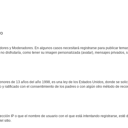
ro
adores y Moderadores. En algunos casos necesitará registrarse para publicar temas
no disfrutaría, como tener su imagen personalizada (avatar), mensajes privados, s
res de 13 años del año 1998, es una ley de los Estados Unidos, donde se solicita 
to y ratificado con el consentimiento de los padres o con algún otro método de rec
ección IP o que el nombre de usuario con el que está intentando registrarse, esté 
l sitio.