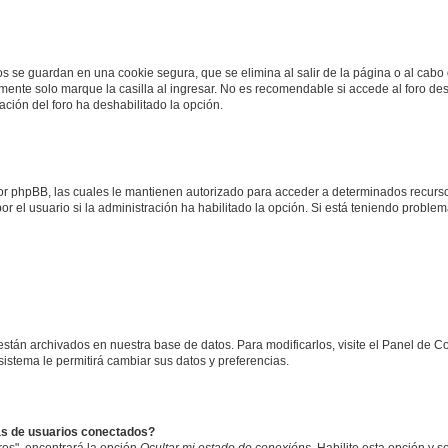
os se guardan en una cookie segura, que se elimina al salir de la página o al cab
ente solo marque la casilla al ingresar. No es recomendable si accede al foro des
tración del foro ha deshabilitado la opción.
 por phpBB, las cuales le mantienen autorizado para acceder a determinados recurso
r el usuario si la administración ha habilitado la opción. Si está teniendo problema
 están archivados en nuestra base de datos. Para modificarlos, visite el Panel de 
 sistema le permitirá cambiar sus datos y preferencias.
as de usuarios conectados?
os", encontrará la opción
Ocultar mi estado de conexións
. Habilite esta opción y 