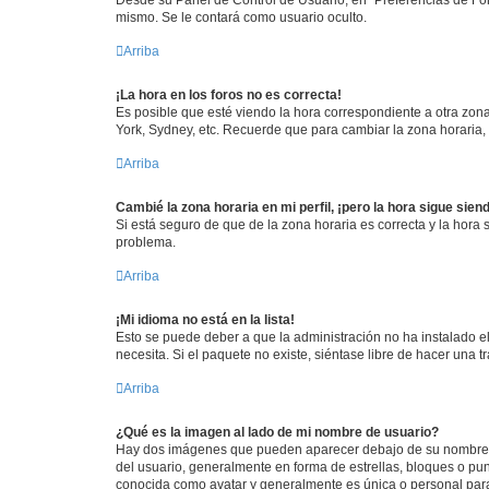
mismo. Se le contará como usuario oculto.
Arriba
¡La hora en los foros no es correcta!
Es posible que esté viendo la hora correspondiente a otra zona 
York, Sydney, etc. Recuerde que para cambiar la zona horaria,
Arriba
Cambié la zona horaria en mi perfil, ¡pero la hora sigue sien
Si está seguro de que de la zona horaria es correcta y la hora
problema.
Arriba
¡Mi idioma no está en la lista!
Esto se puede deber a que la administración no ha instalado el
necesita. Si el paquete no existe, siéntase libre de hacer una
Arriba
¿Qué es la imagen al lado de mi nombre de usuario?
Hay dos imágenes que pueden aparecer debajo de su nombre de u
del usuario, generalmente en forma de estrellas, bloques o pu
conocida como avatar y generalmente es única o personal par