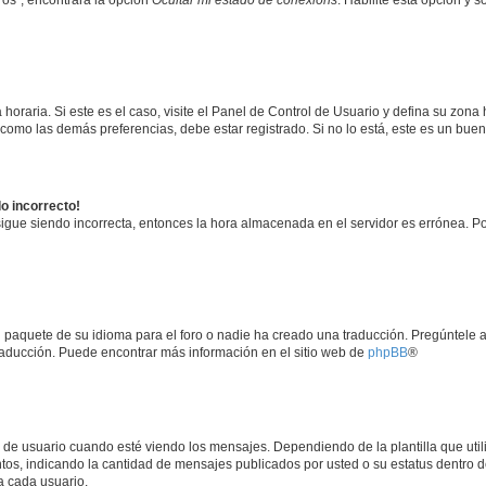
horaria. Si este es el caso, visite el Panel de Control de Usuario y defina su zona
 como las demás preferencias, debe estar registrado. Si no lo está, este es un bu
do incorrecto!
 sigue siendo incorrecta, entonces la hora almacenada en el servidor es errónea. P
 paquete de su idioma para el foro o nadie ha creado una traducción. Pregúntele a
 traducción. Puede encontrar más información en el sitio web de
phpBB
®
suario cuando esté viendo los mensajes. Dependiendo de la plantilla que utilice
ntos, indicando la cantidad de mensajes publicados por usted o su estatus dentro
a cada usuario.