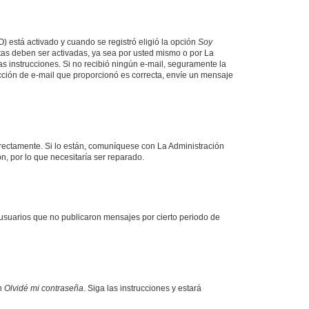
O) está activado y cuando se registró eligió la opción
Soy
tas deben ser activadas, ya sea por usted mismo o por La
 las instrucciones. Si no recibió ningún e-mail, seguramente la
rección de e-mail que proporcionó es correcta, envíe un mensaje
rrectamente. Si lo están, comuníquese con La Administración
n, por lo que necesitaría ser reparado.
usuarios que no publicaron mensajes por cierto periodo de
en
Olvidé mi contraseña
. Siga las instrucciones y estará