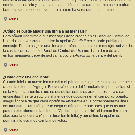
administración quién lo editó, aunque la mayoría de las veces el editor deja su
nombre de usuario y la causa de la edición. Los usuarios normales no podrán
borrar sus temas después de que alguien haya respondido al mismo.
Arriba
¿Cómo se puede añadir una firma a mi mensaje?
Para añadir una firma a sus mensajes debe crearla en el Panel de Control de
Usuario. Una vez creada, active la opción
Añadir firma
cuando publique un
mensaje. Puede asignar una firma por defecto a todos sus mensajes activando
la casilla correcta en su Panel de Control de Usuario. Para dejar de añadirla
en los mensajes, debe desactivar la opción
Añadir firma
dentro del perfil.
Arriba
¿Cómo creo una encuesta?
Cuando inicia un nuevo tema o edita el primer mensaje del mismo, debe hacer
clic en la etiqueta "Agregar Encuesta" debajo del formulario de publicación; si
no la visualiza, significa que no posee los permisos apropiados para crear
encuestas. Inserte un título y al menos dos opciones en el campo apropiado,
asegurándose de que cada opción se encuentre en la correspondiente línea
del formulario. También puede elegir el número de opciones que el usuario
puede seleccionar en la etiqueta "Opciones por usuario", el tiempo límite en
días para la encuesta (0 para duración infinita) y por último la opción de
permitir a lo usuarios cambiar su votos.
Arriba