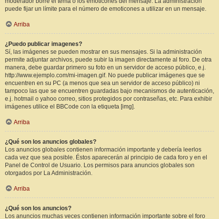
moderador borre el tema o los emoticones del mensaje. La administración
puede fijar un límite para el número de emoticones a utilizar en un mensaje.
Arriba
¿Puedo publicar imagenes?
Sí, las imágenes se pueden mostrar en sus mensajes. Si la administración
permite adjuntar archivos, puede subir la imagen directamente al foro. De otra
manera, debe guardar primero su foto en un servidor de acceso público, e.j.
http://www.ejemplo.com/mi-imagen.gif. No puede publicar imágenes que se
encuentren en su PC (a menos que sea un servidor de acceso público) ni
tampoco las que se encuentren guardadas bajo mecanismos de autenticación,
e.j. hotmail o yahoo correo, sitios protegidos por contraseñas, etc. Para exhibir
imágenes utilice el BBCode con la etiqueta [img].
Arriba
¿Qué son los anuncios globales?
Los anuncios globales contienen información importante y debería leerlos
cada vez que sea posible. Éstos aparecerán al principio de cada foro y en el
Panel de Control de Usuario. Los permisos para anuncios globales son
otorgados por La Administración.
Arriba
¿Qué son los anuncios?
Los anuncios muchas veces contienen información importante sobre el foro