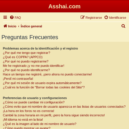
Asshai.com
FAQ
Registrarse
Identificarse
B
Inicio
Índice general
u
Preguntas Frecuentes
s
c
Problemas acerca de la identificación y el registro
¿Por qué me tengo que registrar?
a
¿Qué es COPPA? (APPCO)
r
¿Por qué no puedo registrarme?
Me he registrado ¡y no me puedo identificar!
¿Por qué no puedo identificarme?
Hace un tiempo me registré, ¡pero ahora no puedo conectarme!
¡Perdí mi contraseña!
¿Por qué mi sesión de usuario expira automáticamente?
¿Cuál es la función de "Borrar todas las cookies del Sitio"?
Preferencias de usuario y configuraciones
¿Cómo se puede cambiar mi configuración?
¿Cómo evito que mi nombre de usuario aparezca en las listas de usuarios conectados?
¡La hora en los foros no es correcta!
Cambié la zona horaria en mi perfil, ¡pero la hora sigue siendo incorrecto!
¡Mi idioma no está en la lista!
¿Qué es la imagen al lado de mi nombre de usuario?
¿Cómo puedo mostrar un avatar?